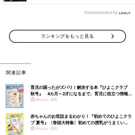
Recommended by
ランキングをもっと見る
関連記事
育児の困ったがズバリ！解決する本『ひよこクラブ
秋号』 4カ月～2才になるまで、育児に役立つ情報が
いっぱい！
赤ちゃん・育児
赤ちゃんのお世話まるわかり！『初めてのひよこクラ
ブ 夏号』〈巻頭大特集〉初めての授乳がうまくい
く！ おっぱい・ミルクの基本と夏のトラブル 解決テ
赤ちゃん・育児