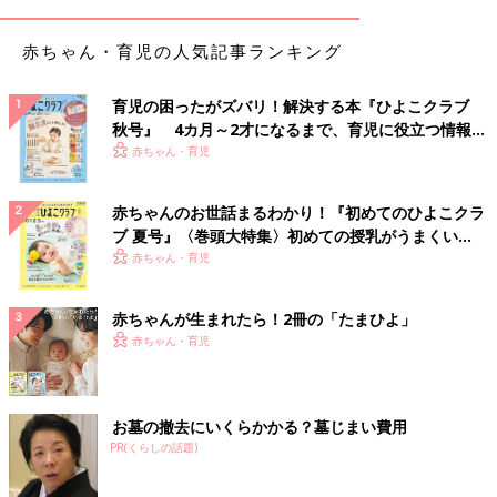
赤ちゃん・育児の人気記事ランキング
育児の困ったがズバリ！解決する本『ひよこクラブ
秋号』 4カ月～2才になるまで、育児に役立つ情報が
いっぱい！
赤ちゃん・育児
赤ちゃんのお世話まるわかり！『初めてのひよこクラ
ブ 夏号』〈巻頭大特集〉初めての授乳がうまくい
く！ おっぱい・ミルクの基本と夏のトラブル 解決テ
赤ちゃん・育児
ク
赤ちゃんが生まれたら！2冊の「たまひよ」
赤ちゃん・育児
お墓の撤去にいくらかかる？墓じまい費用
PR(くらしの話題)