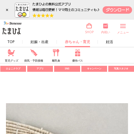
×
内祝い
SHOP
メニュー
TOP
妊娠・出産
赤ちゃん・育児
妊活
育児グッズ
病気・予防接種
離乳食
優待パス
ひよこクラブ
アプリ
SNS
キャンペーン
写真スタジオ