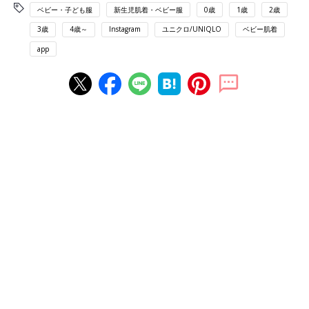
ベビー・子ども服
新生児肌着・ベビー服
0歳
1歳
2歳
3歳
4歳～
Instagram
ユニクロ/UNIQLO
ベビー肌着
app