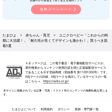
妊娠中から産後まで長く使える無料アプリ
無料ダウンロード
たまひよ
赤ちゃん・育児
ユニクロベビー「これからの時
期に大活躍！」「耐久性が良くてデザインも激かわ！」買うべき肌
着5選
ＡＢＪマークは、この電子書店・電子書籍配信サービスが、
著作権者からコンテンツ使用許諾を得た正規版配信サービス
であることを示す登録商標（登録番号 第11091000号）です。
ABJマークの詳細、ABJマークを掲示しているサービスの一覧
はこちら→
https://aebs.or.jp/
本サイトに掲載されている記事・写真・イラスト等のコンテンツの無断転載を禁じま
す。
たまひよについて
利用規約
ポリシー
医師・専門家一覧