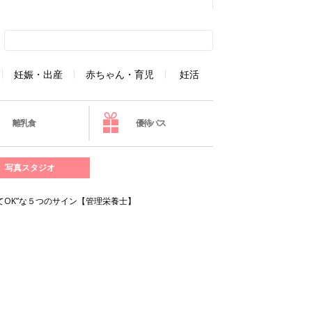
妊娠・出産
赤ちゃん・育児
妊活
離乳食
優待パス
写真スタジオ
OK”な５つのサイン【管理栄養士】