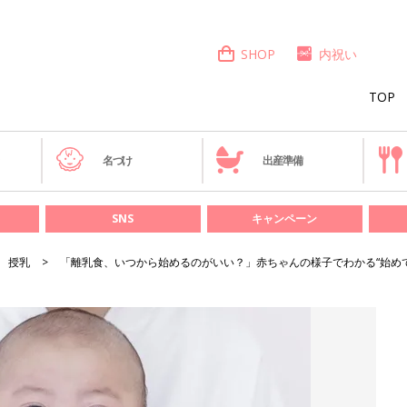
SHOP
内祝い
TOP
き
名づけ
出産準備
SNS
キャンペーン
授乳
「離乳食、いつから始めるのがいい？」赤ちゃんの様子でわかる“始めて