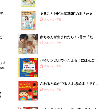
いっ
集〉初めての授乳がうまくいく！ お
っぱい・ミルクの基本と夏のトラブル
解決テク
初め
まるごと1冊“出産準備”の本『たまご
大特
クラブ 夏号』〈スペシャル大特集〉
赤ちゃん・育児
 お
夫婦で予習する 出産の教科書
ブル
たま
赤ちゃんが生まれたら！2冊の「たま
ひよ」
赤ちゃん・育児
バイリンガルでうたえる！にほんご
」8
えいご おうたえほん（たまひよ おう
赤ちゃん・育児
nの
た絵本）
さわると絵がでる ふしぎ絵本「でて
こい でてこい おべんとうなーん
赤ちゃん・育児
だ？」