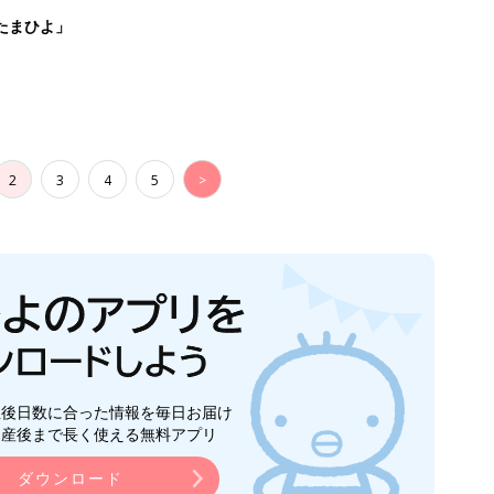
たまひよ」
2
3
4
5
>
生後日数に合った情報を毎日お届け
ら産後まで長く使える無料アプリ
ダウンロード