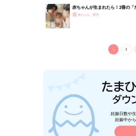
赤ちゃんが生まれたら！2冊の「
赤ちゃん・育児
<
1
妊娠日数や
妊娠中か