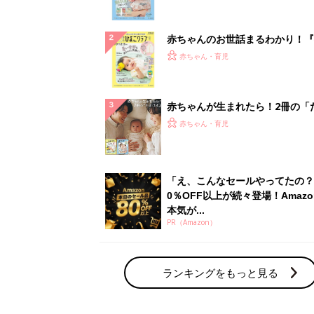
になるまで、育児に役立つ情報が
ぱい！
赤ちゃんのお世話まるわかり！『
てのひよこクラブ 夏号』〈巻頭
赤ちゃん・育児
集〉初めての授乳がうまくいく！
っぱい・ミルクの基本と夏のトラ
解決テク
赤ちゃんが生まれたら！2冊の「
ひよ」
赤ちゃん・育児
「え、こんなセールやってたの？
0％OFF以上が続々登場！Amazo
本気が...
PR（Amazon）
ランキングをもっと見る