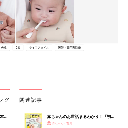
 先生
0歳
ライフスタイル
医師・専門家監修
ング
関連記事
本
赤ちゃんのお世話まるわかり！『初め
2才
てのひよこクラブ 夏号』〈巻頭大特
赤ちゃん・育児