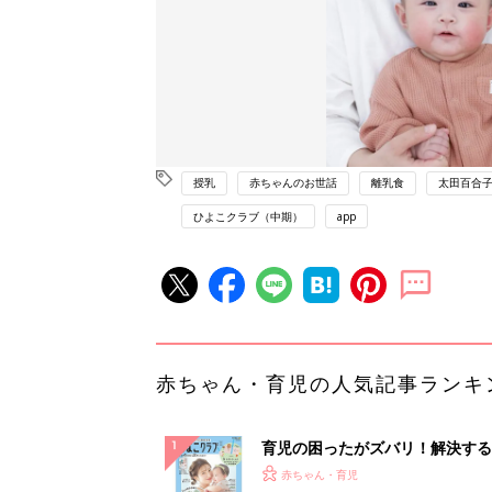
授乳
赤ちゃんのお世話
離乳食
太田百合子
ひよこクラブ（中期）
app
赤ちゃん・育児の人気記事ランキ
育児の困ったがズバリ！解決する
『ひよこクラブ 夏号』 4カ月～
赤ちゃん・育児