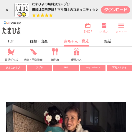
×
内祝い
SHOP
メニュー
TOP
妊娠・出産
赤ちゃん・育児
妊活
育児グッズ
病気・予防接種
離乳食
優待パス
ひよこクラブ
アプリ
SNS
キャンペーン
写真スタジオ