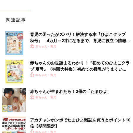
関連記事
育児の困ったがズバリ！解決する本『ひよこクラブ
秋号』 4カ月～2才になるまで、育児に役立つ情報が
いっぱい！
赤ちゃん・育児
赤ちゃんのお世話まるわかり！『初めてのひよこクラ
ブ 夏号』〈巻頭大特集〉初めての授乳がうまくい
く！ おっぱい・ミルクの基本と夏のトラブル 解決テ
赤ちゃん・育児
ク
赤ちゃんが生まれたら！2冊の「たまひよ」
赤ちゃん・育児
アカチャンホンポでたまひよ雑誌を買うとポイント10
倍【期間限定】
赤ちゃん・育児