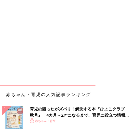
赤ちゃん・育児の人気記事ランキング
育児の困ったがズバリ！解決する本『ひよこクラブ
秋号』 4カ月～2才になるまで、育児に役立つ情報が
いっぱい！
赤ちゃん・育児