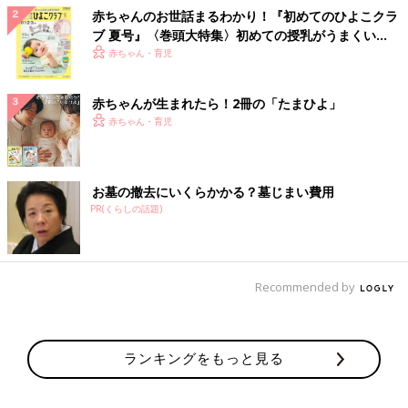
赤ちゃんのお世話まるわかり！『初めてのひよこクラ
ブ 夏号』〈巻頭大特集〉初めての授乳がうまくい
く！ おっぱい・ミルクの基本と夏のトラブル 解決テ
赤ちゃん・育児
ク
赤ちゃんが生まれたら！2冊の「たまひよ」
赤ちゃん・育児
お墓の撤去にいくらかかる？墓じまい費用
PR(くらしの話題)
Recommended by
ランキングをもっと見る