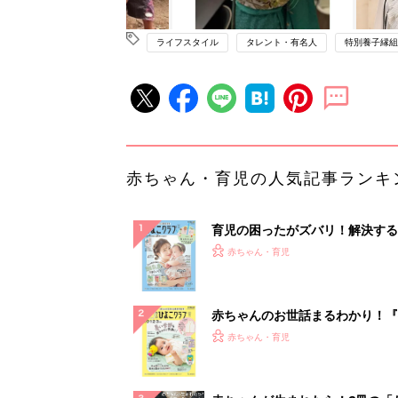
ライフスタイル
タレント・有名人
特別養子縁組
赤ちゃん・育児の人気記事ランキ
育児の困ったがズバリ！解決する
『ひよこクラブ 夏号』 4カ月～
赤ちゃん・育児
になるまで、育児に役立つ情報が
ぱい！
赤ちゃんのお世話まるわかり！『
てのひよこクラブ 夏号』〈巻頭
赤ちゃん・育児
集〉初めての授乳がうまくいく！
っぱい・ミルクの基本と夏のトラ
解決テク