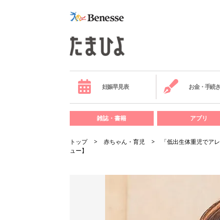
妊娠早見表
お金・手続
雑誌・書籍
アプリ
トップ
赤ちゃん・育児
「低出生体重児でアレ
ュー】