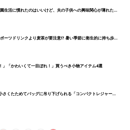
育園生活に慣れたのはいいけど、夫の子供への興味関心が薄れた気
91』
ポーツドリンクより麦茶が要注意!? 暑い季節に衛生的に持ち歩
】
！」「かわいくて一目ぼれ！」買うべき小物アイテム4選
に！小さくたためてバッグに吊り下げられる「コンパクトレジャーシ