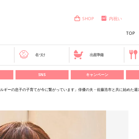
SHOP
内祝い
TOP
き
名づけ
出産準備
SNS
キャンペーン
ルギーの息子の子育てが今に繋がっています」俳優の夫・佐藤浩市と共に始めた週