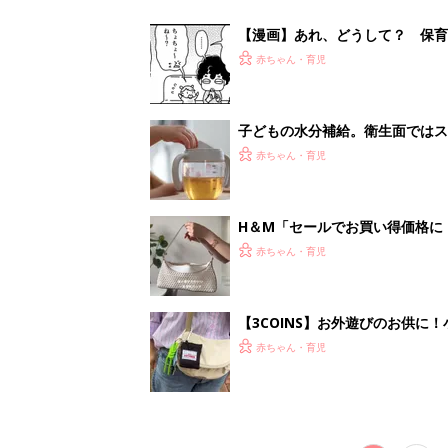
【漫画】あれ、どうして？ 保
がする……！『ふうふう子育て ＃
赤ちゃん・育児
子どもの水分補給。衛生面ではス
く3つのコツとは？【専門家監修
赤ちゃん・育児
H＆М「セールでお買い得価格に
赤ちゃん・育児
【3COINS】お外遊びのお供
ート」
赤ちゃん・育児