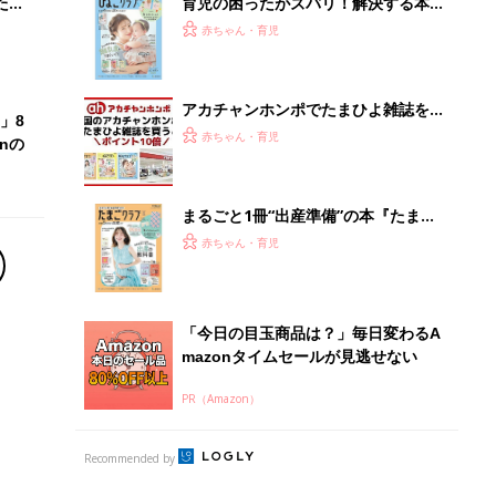
たま
育児の困ったがズバリ！解決する本
『ひよこクラブ 夏号』 4カ月～2才
赤ちゃん・育児
になるまで、育児に役立つ情報がいっ
ぱい！
アカチャンホンポでたまひよ雑誌を買
」8
うとポイント10倍【期間限定】
赤ちゃん・育児
nの
まるごと1冊“出産準備”の本『たまご
クラブ 夏号』〈スペシャル大特集〉
赤ちゃん・育児
夫婦で予習する 出産の教科書
「今日の目玉商品は？」毎日変わるA
mazonタイムセールが見逃せない
PR（Amazon）
Recommended by