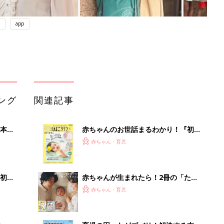
app
ング
関連記事
本
赤ちゃんのお世話まるわかり！『初め
2才
てのひよこクラブ 夏号』〈巻頭大特
赤ちゃん・育児
いっ
集〉初めての授乳がうまくいく！ お
っぱい・ミルクの基本と夏のトラブル
解決テク
初め
赤ちゃんが生まれたら！2冊の「たま
大特
ひよ」
赤ちゃん・育児
 お
ブル