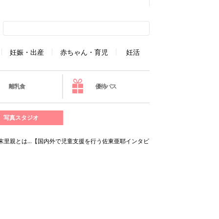
妊娠・出産
赤ちゃん・育児
妊活
離乳食
優待パス
写真スタジオ
末里親とは…【国内外で児童支援を行う佐東亜耶インタビ