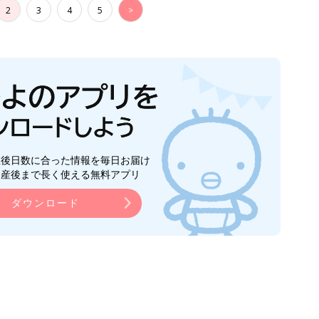
2
3
4
5
>
生後日数に合った情報を毎日お届け
ら産後まで長く使える無料アプリ
ダウンロード