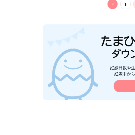
<
1
妊娠日数や
妊娠中か