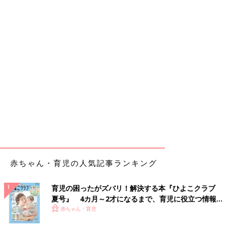
赤ちゃん・育児の人気記事ランキング
育児の困ったがズバリ！解決する本『ひよこクラブ
夏号』 4カ月～2才になるまで、育児に役立つ情報が
いっぱい！
赤ちゃん・育児