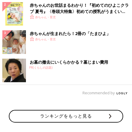
赤ちゃんのお世話まるわかり！『初めてのひよこクラ
ブ 夏号』〈巻頭大特集〉初めての授乳がうまくい
く！ おっぱい・ミルクの基本と夏のトラブル 解決テ
赤ちゃん・育児
ク
赤ちゃんが生まれたら！2冊の「たまひよ」
赤ちゃん・育児
お墓の撤去にいくらかかる？墓じまい費用
PR(くらしの話題)
Recommended by
ランキングをもっと見る