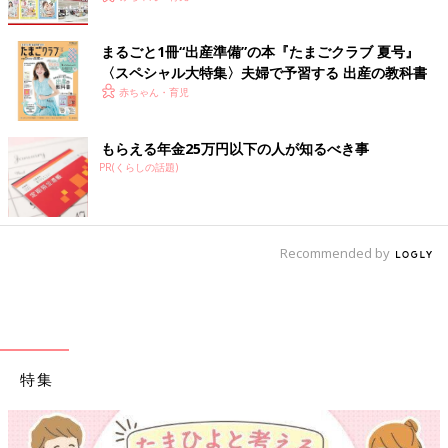
まるごと1冊“出産準備”の本『たまごクラブ 夏号』
〈スペシャル大特集〉夫婦で予習する 出産の教科書
赤ちゃん・育児
もらえる年金25万円以下の人が知るべき事
PR(くらしの話題)
Recommended by
特集