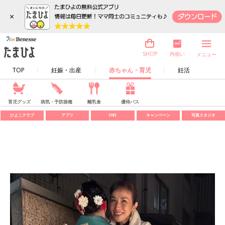
×
内祝い
SHOP
メニュー
TOP
妊娠・出産
赤ちゃん・育児
妊活
育児グッズ
病気・予防接種
離乳食
優待パス
ひよこクラブ
アプリ
SNS
キャンペーン
写真スタジオ