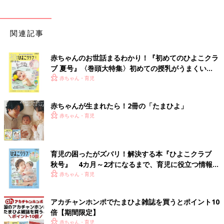
関連記事
赤ちゃんのお世話まるわかり！『初めてのひよこクラ
ブ 夏号』〈巻頭大特集〉初めての授乳がうまくい
く！ おっぱい・ミルクの基本と夏のトラブル 解決テ
赤ちゃん・育児
ク
赤ちゃんが生まれたら！2冊の「たまひよ」
赤ちゃん・育児
育児の困ったがズバリ！解決する本『ひよこクラブ
秋号』 4カ月～2才になるまで、育児に役立つ情報が
いっぱい！
赤ちゃん・育児
アカチャンホンポでたまひよ雑誌を買うとポイント10
倍【期間限定】
赤ちゃん・育児