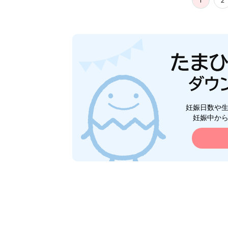
1
2
妊娠日数や
妊娠中か