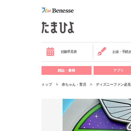
妊娠早見表
お金・手続
雑誌・書籍
アプリ
トップ
赤ちゃん・育児
ディズニーファン必見