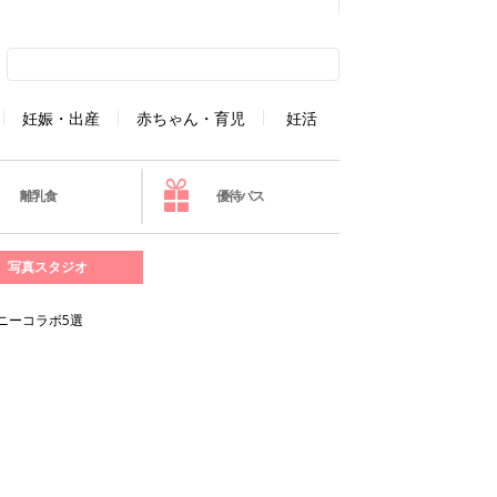
妊娠・出産
赤ちゃん・育児
妊活
離乳食
優待パス
写真スタジオ
ニーコラボ5選