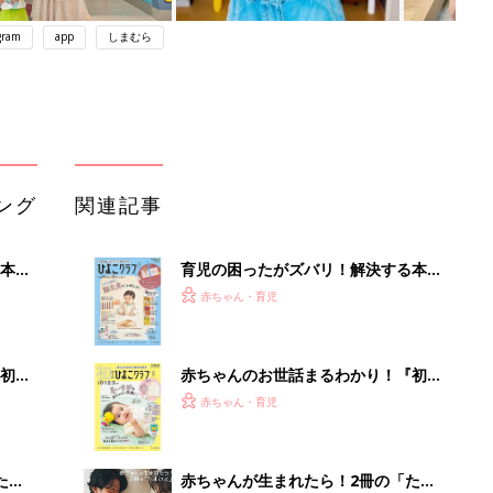
gram
app
しまむら
ング
関連記事
本
育児の困ったがズバリ！解決する本
2才
『ひよこクラブ 秋号』 4カ月～2才
赤ちゃん・育児
いっ
になるまで、育児に役立つ情報がいっ
ぱい！
初め
赤ちゃんのお世話まるわかり！『初め
大特
てのひよこクラブ 夏号』〈巻頭大特
赤ちゃん・育児
 お
集〉初めての授乳がうまくいく！ お
ブル
っぱい・ミルクの基本と夏のトラブル
解決テク
たま
赤ちゃんが生まれたら！2冊の「たま