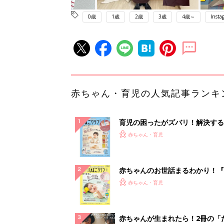
0歳
1歳
2歳
3歳
4歳～
Insta
赤ちゃん・育児の人気記事ランキ
育児の困ったがズバリ！解決する
『ひよこクラブ 秋号』 4カ月～
赤ちゃん・育児
になるまで、育児に役立つ情報が
ぱい！
赤ちゃんのお世話まるわかり！『
てのひよこクラブ 夏号』〈巻頭
赤ちゃん・育児
集〉初めての授乳がうまくいく！
っぱい・ミルクの基本と夏のトラ
解決テク
赤ちゃんが生まれたら！2冊の「