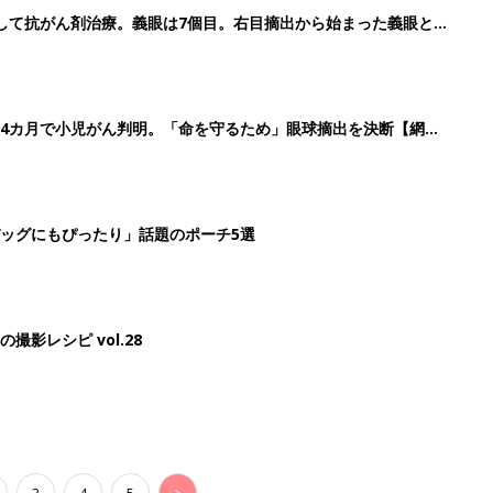
して抗がん剤治療。義眼は7個目。右目摘出から始まった義眼と
4カ月で小児がん判明。「命を守るため」眼球摘出を決断【網膜
ッグにもぴったり」話題のポーチ5選
影レシピ vol.28