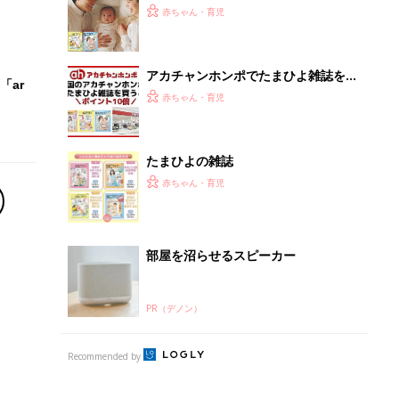
ひよ」
赤ちゃん・育児
アカチャンホンポでたまひよ雑誌を買
「ar
うとポイント10倍【期間限定】
赤ちゃん・育児
たまひよの雑誌
赤ちゃん・育児
部屋を沼らせるスピーカー
PR（デノン）
Recommended by