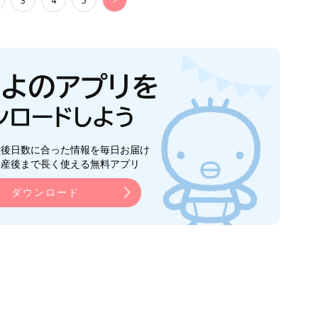
3
4
5
>
生後日数に合った情報を毎日お届け
ら産後まで長く使える無料アプリ
ダウンロード