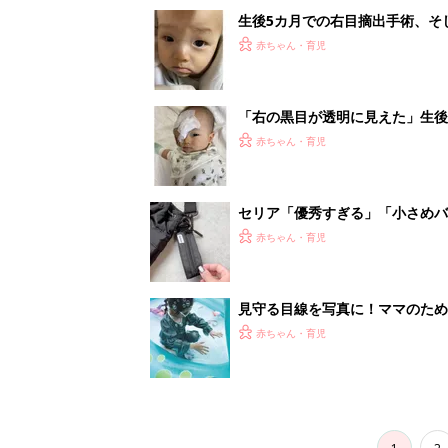
生後5カ月での右目摘出手術、そ
の生活【網膜芽細胞腫】
赤ちゃん・育児
「右の黒目が透明に見えた」生後
芽細胞腫】
赤ちゃん・育児
セリア「優秀すぎる」「小さめバ
赤ちゃん・育児
見守る目線を写真に！ママのための撮
赤ちゃん・育児