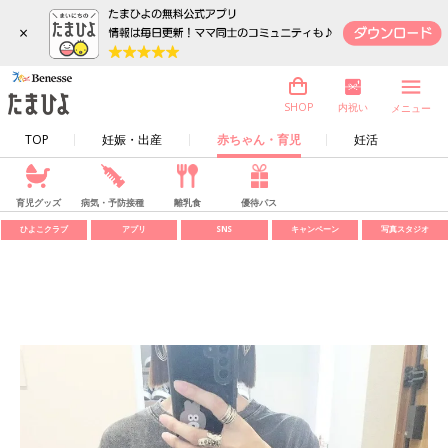
×
内祝い
SHOP
メニュー
TOP
妊娠・出産
赤ちゃん・育児
妊活
育児グッズ
病気・予防接種
離乳食
優待パス
ひよこクラブ
アプリ
SNS
キャンペーン
写真スタジオ