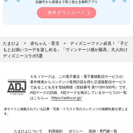
妊娠中から産後まで長く使える無料アプリ
無料ダウンロード
たまひよ
赤ちゃん・育児
ディズニーファン必見！「子ど
もとお揃いコーデを楽しめる」「ヴィンテージ感が最高」大人向け
ディズニーコラボ5選
ＡＢＪマークは、この電子書店・電子書籍配信サービスが、
著作権者からコンテンツ使用許諾を得た正規版配信サービス
であることを示す登録商標（登録番号 第11091000号）です。
ABJマークの詳細、ABJマークを掲示しているサービスの一覧
はこちら→
https://aebs.or.jp/
本サイトに掲載されている記事・写真・イラスト等のコンテンツの無断転載を禁じま
す。
たまひよについて
利用規約
ポリシー
医師・専門家一覧