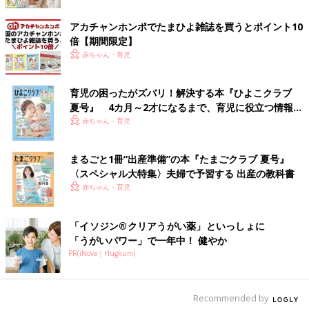
アカチャンホンポでたまひよ雑誌を買うとポイント10
倍【期間限定】
赤ちゃん・育児
育児の困ったがズバリ！解決する本『ひよこクラブ
夏号』 4カ月～2才になるまで、育児に役立つ情報が
いっぱい！
赤ちゃん・育児
まるごと1冊“出産準備”の本『たまごクラブ 夏号』
〈スペシャル大特集〉夫婦で予習する 出産の教科書
赤ちゃん・育児
「イソジン®クリアうがい薬」といっしょに
「うがいパワー」で一年中！ 健やか
PR(iNova｜Hugkum)
Recommended by