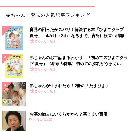
赤ちゃん・育児の人気記事ランキング
育児の困ったがズバリ！解決する本『ひよこクラブ
夏号』 4カ月～2才になるまで、育児に役立つ情報が
いっぱい！
赤ちゃん・育児
赤ちゃんのお世話まるわかり！『初めてのひよこクラ
ブ 夏号』〈巻頭大特集〉初めての授乳がうまくい
く！ おっぱい・ミルクの基本と夏のトラブル 解決テ
赤ちゃん・育児
ク
赤ちゃんが生まれたら！2冊の「たまひよ」
赤ちゃん・育児
お墓の撤去にいくらかかる？墓じまい費用
PR(くらしの話題)