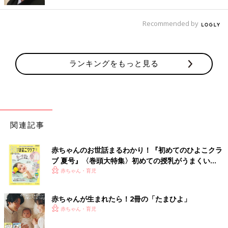
Recommended by
ランキングをもっと見る
関連記事
赤ちゃんのお世話まるわかり！『初めてのひよこクラ
ブ 夏号』〈巻頭大特集〉初めての授乳がうまくい
く！ おっぱい・ミルクの基本と夏のトラブル 解決テ
赤ちゃん・育児
ク
赤ちゃんが生まれたら！2冊の「たまひよ」
赤ちゃん・育児