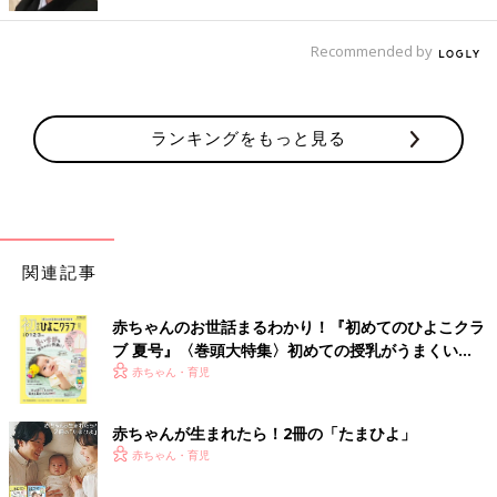
Recommended by
ランキングをもっと見る
関連記事
赤ちゃんのお世話まるわかり！『初めてのひよこクラ
ブ 夏号』〈巻頭大特集〉初めての授乳がうまくい
く！ おっぱい・ミルクの基本と夏のトラブル 解決テ
赤ちゃん・育児
ク
赤ちゃんが生まれたら！2冊の「たまひよ」
赤ちゃん・育児