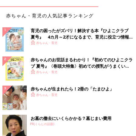
赤ちゃん・育児の人気記事ランキング
育児の困ったがズバリ！解決する本『ひよこクラブ
夏号』 4カ月～2才になるまで、育児に役立つ情報が
いっぱい！
赤ちゃん・育児
赤ちゃんのお世話まるわかり！『初めてのひよこクラ
ブ 夏号』〈巻頭大特集〉初めての授乳がうまくい
く！ おっぱい・ミルクの基本と夏のトラブル 解決テ
赤ちゃん・育児
ク
赤ちゃんが生まれたら！2冊の「たまひよ」
赤ちゃん・育児
お墓の撤去にいくらかかる？墓じまい費用
PR(くらしの話題)