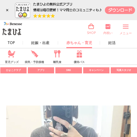
×
内祝い
SHOP
メニュー
TOP
妊娠・出産
赤ちゃん・育児
妊活
育児グッズ
病気・予防接種
離乳食
優待パス
ひよこクラブ
アプリ
SNS
キャンペーン
写真スタジオ