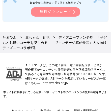
妊娠中から産後まで長く使える無料アプリ
無料ダウンロード
たまひよ
赤ちゃん・育児
ディズニーファン必見！「子ど
もとお揃いコーデを楽しめる」「ヴィンテージ感が最高」大人向け
ディズニーコラボ5選
ＡＢＪマークは、この電子書店・電子書籍配信サービスが、
著作権者からコンテンツ使用許諾を得た正規版配信サービス
であることを示す登録商標（登録番号 第11091000号）です。
ABJマークの詳細、ABJマークを掲示しているサービスの一覧
はこちら→
https://aebs.or.jp/
本サイトに掲載されている記事・写真・イラスト等のコンテンツの無断転載を禁じま
す。
たまひよについて
利用規約
ポリシー
医師・専門家一覧