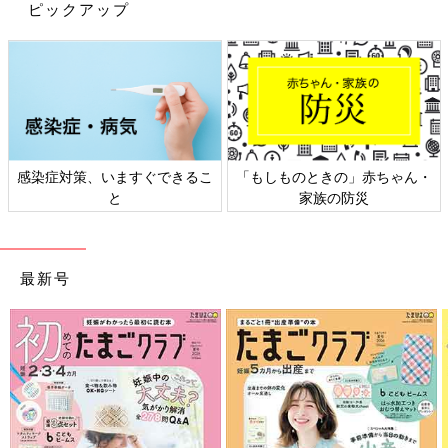
ピックアップ
・
日本外来小児科学会リーフレッ
六星占術 細木かおりさんの人生
ト検討会
相談
最新号