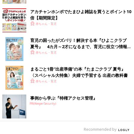
アカチャンホンポでたまひよ雑誌を買うとポイント10
倍【期間限定】
赤ちゃん・育児
育児の困ったがズバリ！解決する本『ひよこクラブ
夏号』 4カ月～2才になるまで、育児に役立つ情報が
いっぱい！
赤ちゃん・育児
まるごと1冊“出産準備”の本『たまごクラブ 夏号』
〈スペシャル大特集〉夫婦で予習する 出産の教科書
赤ちゃん・育児
事例から学ぶ『特権アクセス管理』
PR(KeeperSecurity)
Recommended by