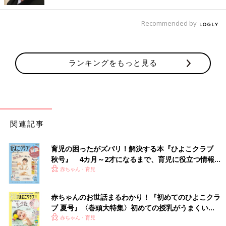
Recommended by
ランキングをもっと見る
関連記事
育児の困ったがズバリ！解決する本『ひよこクラブ
秋号』 4カ月～2才になるまで、育児に役立つ情報が
いっぱい！
赤ちゃん・育児
赤ちゃんのお世話まるわかり！『初めてのひよこクラ
ブ 夏号』〈巻頭大特集〉初めての授乳がうまくい
く！ おっぱい・ミルクの基本と夏のトラブル 解決テ
赤ちゃん・育児