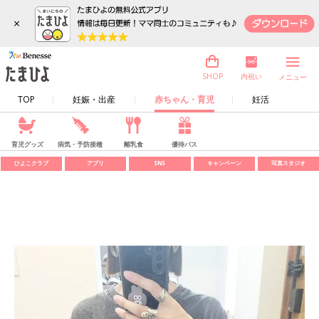
×
内祝い
SHOP
メニュー
TOP
妊娠・出産
赤ちゃん・育児
妊活
育児グッズ
病気・予防接種
離乳食
優待パス
ひよこクラブ
アプリ
SNS
キャンペーン
写真スタジオ