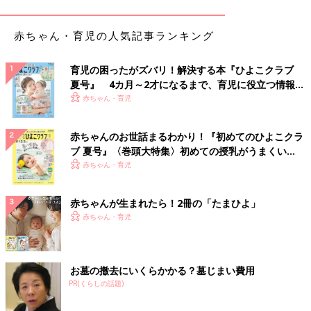
赤ちゃん・育児の人気記事ランキング
育児の困ったがズバリ！解決する本『ひよこクラブ
夏号』 4カ月～2才になるまで、育児に役立つ情報が
いっぱい！
赤ちゃん・育児
赤ちゃんのお世話まるわかり！『初めてのひよこクラ
ブ 夏号』〈巻頭大特集〉初めての授乳がうまくい
く！ おっぱい・ミルクの基本と夏のトラブル 解決テ
赤ちゃん・育児
ク
赤ちゃんが生まれたら！2冊の「たまひよ」
赤ちゃん・育児
お墓の撤去にいくらかかる？墓じまい費用
PR(くらしの話題)