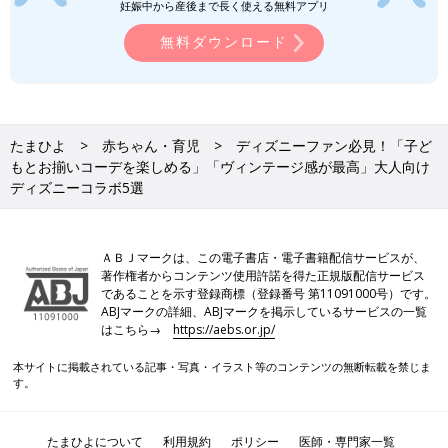
妊娠中から産後まで長く使える無料アプリ
無料ダウンロード
たまひよ
赤ちゃん・育児
ディズニーファン必見！「子ど
もとお揃いコーデを楽しめる」「ヴィンテージ感が最高」大人向け
ディズニーコラボ5選
ＡＢＪマークは、この電子書店・電子書籍配信サービスが、
著作権者からコンテンツ使用許諾を得た正規版配信サービス
であることを示す登録商標（登録番号 第11091000号）です。
ABJマークの詳細、ABJマークを掲示しているサービスの一覧
はこちら→
https://aebs.or.jp/
本サイトに掲載されている記事・写真・イラスト等のコンテンツの無断転載を禁じま
す。
たまひよについて
利用規約
ポリシー
医師・専門家一覧