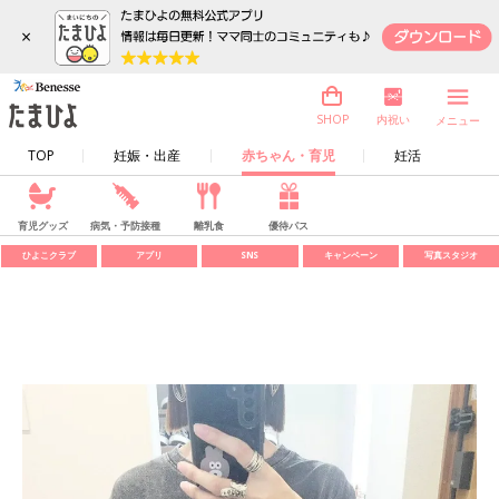
×
内祝い
SHOP
メニュー
TOP
妊娠・出産
赤ちゃん・育児
妊活
育児グッズ
病気・予防接種
離乳食
優待パス
ひよこクラブ
アプリ
SNS
キャンペーン
写真スタジオ