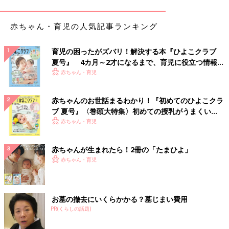
赤ちゃん・育児の人気記事ランキング
育児の困ったがズバリ！解決する本『ひよこクラブ
夏号』 4カ月～2才になるまで、育児に役立つ情報が
いっぱい！
赤ちゃん・育児
赤ちゃんのお世話まるわかり！『初めてのひよこクラ
ブ 夏号』〈巻頭大特集〉初めての授乳がうまくい
く！ おっぱい・ミルクの基本と夏のトラブル 解決テ
赤ちゃん・育児
ク
赤ちゃんが生まれたら！2冊の「たまひよ」
赤ちゃん・育児
お墓の撤去にいくらかかる？墓じまい費用
PR(くらしの話題)