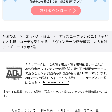
妊娠中から産後まで長く使える無料アプリ
無料ダウンロード
たまひよ
赤ちゃん・育児
ディズニーファン必見！「子ど
もとお揃いコーデを楽しめる」「ヴィンテージ感が最高」大人向け
ディズニーコラボ5選
ＡＢＪマークは、この電子書店・電子書籍配信サービスが、
著作権者からコンテンツ使用許諾を得た正規版配信サービス
であることを示す登録商標（登録番号 第11091000号）です。
ABJマークの詳細、ABJマークを掲示しているサービスの一覧
はこちら→
https://aebs.or.jp/
本サイトに掲載されている記事・写真・イラスト等のコンテンツの無断転載を禁じま
す。
たまひよについて
利用規約
ポリシー
医師・専門家一覧