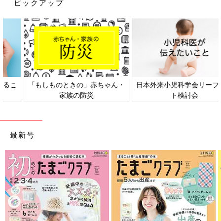
ピックアップ
日本外来小児科学会リーフレッ
六星占術 細木かおりさんの人生
ト検討会
相談
最新号