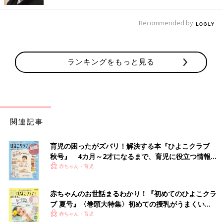
Recommended by
ランキングをもっと見る
関連記事
育児の困ったがズバリ！解決する本『ひよこクラブ
秋号』 4カ月～2才になるまで、育児に役立つ情報が
いっぱい！
赤ちゃん・育児
赤ちゃんのお世話まるわかり！『初めてのひよこクラ
ブ 夏号』〈巻頭大特集〉初めての授乳がうまくい
く！ おっぱい・ミルクの基本と夏のトラブル 解決テ
赤ちゃん・育児