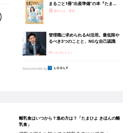
まるごと1冊“出産準備”の本『たまご
クラブ 夏号』〈スペシャル大特集〉
赤ちゃん・育児
夫婦で予習する 出産の教科書
管理職に求められるAI活用。最低限や
るべき3つのことと、NGな自己認識
PR（ビズヒント）
Recommended by
離乳食はいつから？進め方は？「たまひよ きほんの離
乳食」