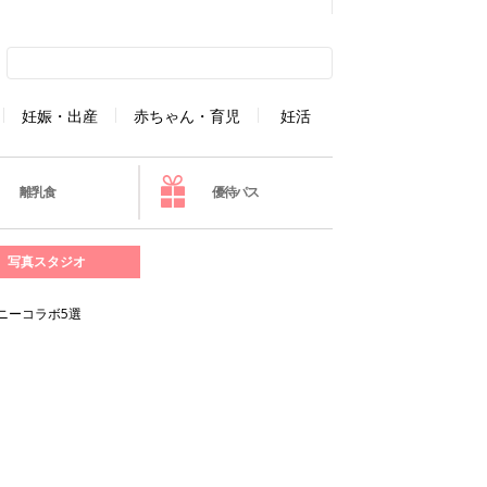
妊娠・出産
赤ちゃん・育児
妊活
離乳食
優待パス
写真スタジオ
ニーコラボ5選