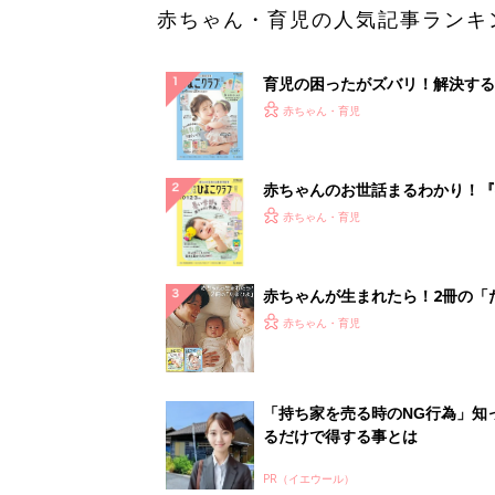
赤ちゃん・育児の人気記事ランキ
育児の困ったがズバリ！解決する
『ひよこクラブ 夏号』 4カ月～
赤ちゃん・育児
になるまで、育児に役立つ情報が
ぱい！
赤ちゃんのお世話まるわかり！『
てのひよこクラブ 夏号』〈巻頭
赤ちゃん・育児
集〉初めての授乳がうまくいく！
っぱい・ミルクの基本と夏のトラ
解決テク
赤ちゃんが生まれたら！2冊の「
ひよ」
赤ちゃん・育児
「持ち家を売る時のNG行為」知
るだけで得する事とは
PR（イエウール）