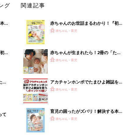
ング
関連記事
本
赤ちゃんのお世話まるわかり！『初め
2才
てのひよこクラブ 夏号』〈巻頭大特
赤ちゃん・育児
いっ
集〉初めての授乳がうまくいく！ お
っぱい・ミルクの基本と夏のトラブル
解決テク
初め
赤ちゃんが生まれたら！2冊の「たま
大特
ひよ」
赤ちゃん・育児
 お
ブル
たま
アカチャンホンポでたまひよ雑誌を買
うとポイント10倍【期間限定】
赤ちゃん・育児
育児の困ったがズバリ！解決する本
って
『ひよこクラブ 秋号』 4カ月～2才
赤ちゃん・育児
になるまで、育児に役立つ情報がいっ
ぱい！