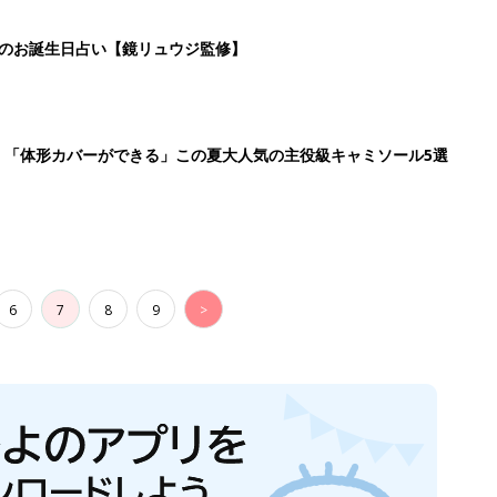
日のお誕生日占い【鏡リュウジ監修】
」「体形カバーができる」この夏大人気の主役級キャミソール5選
6
7
8
9
>