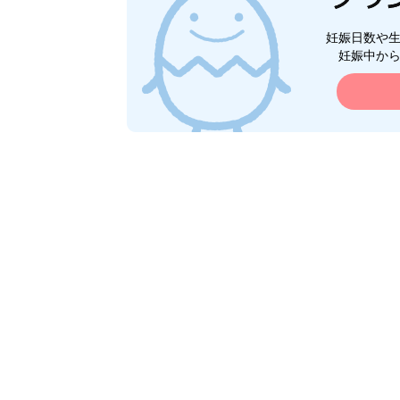
妊娠日数や
妊娠中か