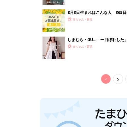
8月3日生まれはこんな人 365
赤ちゃん・育児
しまむら・GU…「一目ぼれした
赤ちゃん・育児
<
5