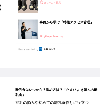
る」「機能性も◎」元子ども服販売員
赤ちゃん・育児
ライター厳選★冬小物4選
事例から学ぶ『特権アクセス管理』
PR（KeeperSecurity）
Recommended by
離乳食はいつから？進め方は？「たまひよ きほんの離
乳食」
授乳の悩みや初めての離乳食作りに役立つ