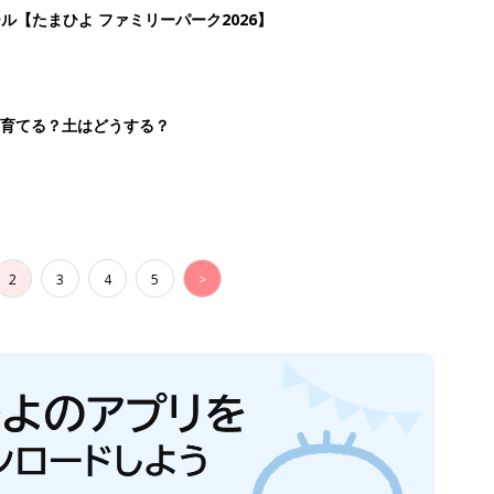
ール【たまひよ ファミリーパーク2026】
を育てる？土はどうする？
2
3
4
5
>