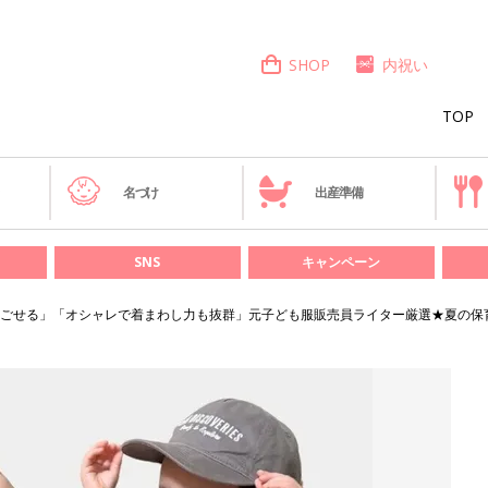
SHOP
内祝い
TOP
き
名づけ
出産準備
SNS
キャンペーン
ごせる」「オシャレで着まわし力も抜群」元子ども服販売員ライター厳選★夏の保