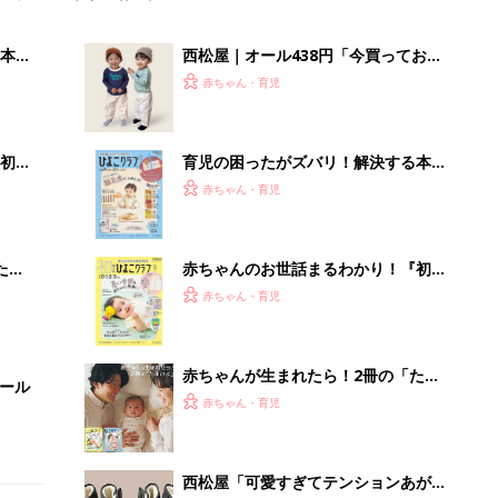
本
西松屋｜オール438円「今買っておく
2才
べき！」「保育園着にも◎」元子ども
赤ちゃん・育児
いっ
服販売員ライターが推す★長袖Tシャ
ツ5選
初め
育児の困ったがズバリ！解決する本
大特
『ひよこクラブ 秋号』 4カ月～2才
赤ちゃん・育児
 お
になるまで、育児に役立つ情報がいっ
ブル
ぱい！
たま
赤ちゃんのお世話まるわかり！『初め
てのひよこクラブ 夏号』〈巻頭大特
赤ちゃん・育児
集〉初めての授乳がうまくいく！ お
っぱい・ミルクの基本と夏のトラブル
解決テク
赤ちゃんが生まれたら！2冊の「たま
セール
ひよ」
赤ちゃん・育児
西松屋「可愛すぎてテンションあが