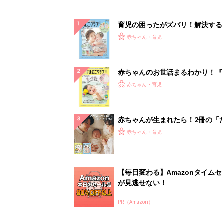
育児の困ったがズバリ！解決する
『ひよこクラブ 夏号』 4カ月～
赤ちゃん・育児
になるまで、育児に役立つ情報が
ぱい！
赤ちゃんのお世話まるわかり！『
てのひよこクラブ 夏号』〈巻頭
赤ちゃん・育児
集〉初めての授乳がうまくいく！
っぱい・ミルクの基本と夏のトラ
解決テク
赤ちゃんが生まれたら！2冊の「
ひよ」
赤ちゃん・育児
【毎日変わる】Amazonタイム
が見逃せない！
PR（Amazon）