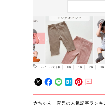
ベビー・子ども服
0歳
1歳
2歳
3歳
赤ちゃん・育児の人気記事ランキ