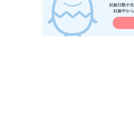
妊娠日数や
妊娠中か