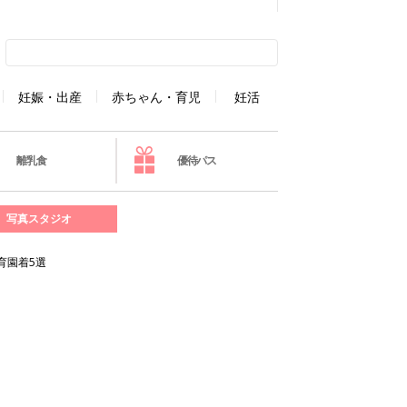
妊娠・出産
赤ちゃん・育児
妊活
離乳食
優待パス
写真スタジオ
育園着5選