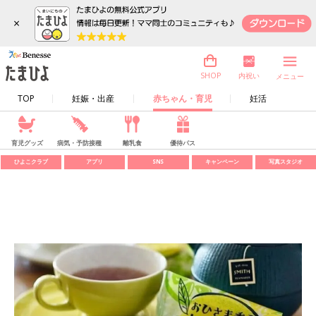
×
内祝い
SHOP
メニュー
TOP
妊娠・出産
赤ちゃん・育児
妊活
育児グッズ
病気・予防接種
離乳食
優待パス
ひよこクラブ
アプリ
SNS
キャンペーン
写真スタジオ