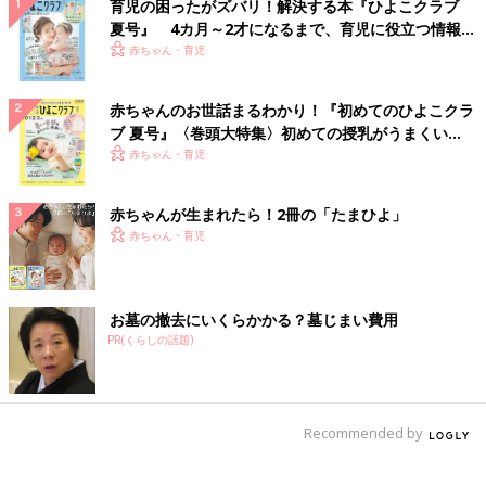
育児の困ったがズバリ！解決する本『ひよこクラブ
夏号』 4カ月～2才になるまで、育児に役立つ情報が
いっぱい！
赤ちゃん・育児
赤ちゃんのお世話まるわかり！『初めてのひよこクラ
ブ 夏号』〈巻頭大特集〉初めての授乳がうまくい
く！ おっぱい・ミルクの基本と夏のトラブル 解決テ
赤ちゃん・育児
ク
赤ちゃんが生まれたら！2冊の「たまひよ」
赤ちゃん・育児
お墓の撤去にいくらかかる？墓じまい費用
PR(くらしの話題)
Recommended by