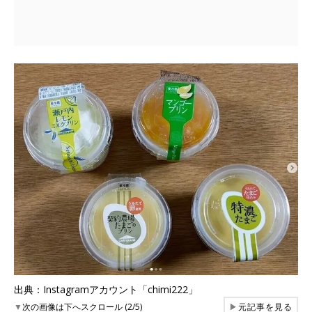
出典：Instagramアカウント「chimi222」
▼
次の画像は下へスクロール (2/5)
▶
元記事を見る