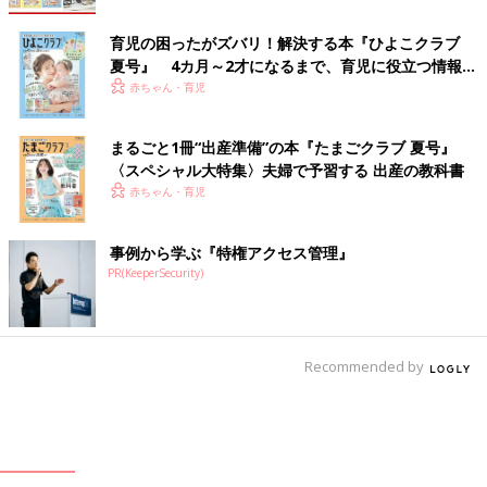
育児の困ったがズバリ！解決する本『ひよこクラブ
夏号』 4カ月～2才になるまで、育児に役立つ情報が
いっぱい！
赤ちゃん・育児
まるごと1冊“出産準備”の本『たまごクラブ 夏号』
〈スペシャル大特集〉夫婦で予習する 出産の教科書
赤ちゃん・育児
事例から学ぶ『特権アクセス管理』
PR(KeeperSecurity)
Recommended by