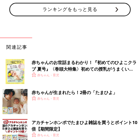
ランキングをもっと見る
関連記事
赤ちゃんのお世話まるわかり！『初めてのひよこクラ
ブ 夏号』〈巻頭大特集〉初めての授乳がうまくい
く！ おっぱい・ミルクの基本と夏のトラブル 解決テ
赤ちゃん・育児
ク
赤ちゃんが生まれたら！2冊の「たまひよ」
赤ちゃん・育児
アカチャンホンポでたまひよ雑誌を買うとポイント10
倍【期間限定】
赤ちゃん・育児