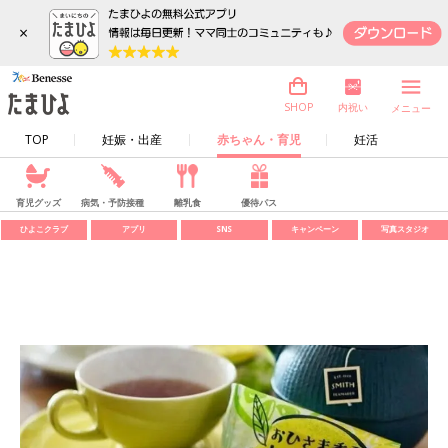
×
内祝い
SHOP
メニュー
TOP
妊娠・出産
赤ちゃん・育児
妊活
育児グッズ
病気・予防接種
離乳食
優待パス
ひよこクラブ
アプリ
SNS
キャンペーン
写真スタジオ