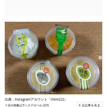
出典：Instagramアカウント「chimi222」
▼
次の画像は下へスクロール (2/5)
▶
元記事を見る