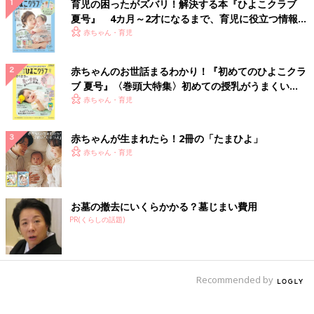
育児の困ったがズバリ！解決する本『ひよこクラブ
夏号』 4カ月～2才になるまで、育児に役立つ情報が
いっぱい！
赤ちゃん・育児
赤ちゃんのお世話まるわかり！『初めてのひよこクラ
ブ 夏号』〈巻頭大特集〉初めての授乳がうまくい
く！ おっぱい・ミルクの基本と夏のトラブル 解決テ
赤ちゃん・育児
ク
赤ちゃんが生まれたら！2冊の「たまひよ」
赤ちゃん・育児
お墓の撤去にいくらかかる？墓じまい費用
PR(くらしの話題)
Recommended by