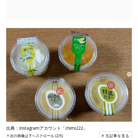
出典：Instagramアカウント「chimi222」
▼
次の画像は下へスクロール (2/5)
▶
元記事を見る