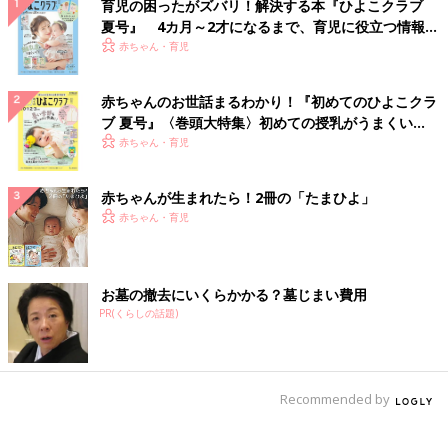
育児の困ったがズバリ！解決する本『ひよこクラブ
夏号』 4カ月～2才になるまで、育児に役立つ情報が
いっぱい！
赤ちゃん・育児
赤ちゃんのお世話まるわかり！『初めてのひよこクラ
ブ 夏号』〈巻頭大特集〉初めての授乳がうまくい
く！ おっぱい・ミルクの基本と夏のトラブル 解決テ
赤ちゃん・育児
ク
赤ちゃんが生まれたら！2冊の「たまひよ」
赤ちゃん・育児
お墓の撤去にいくらかかる？墓じまい費用
PR(くらしの話題)
Recommended by