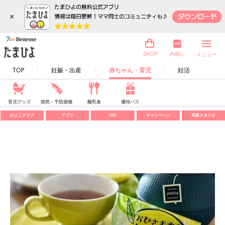
×
内祝い
SHOP
メニュー
TOP
妊娠・出産
赤ちゃん・育児
妊活
育児グッズ
病気・予防接種
離乳食
優待パス
ひよこクラブ
アプリ
SNS
キャンペーン
写真スタジオ