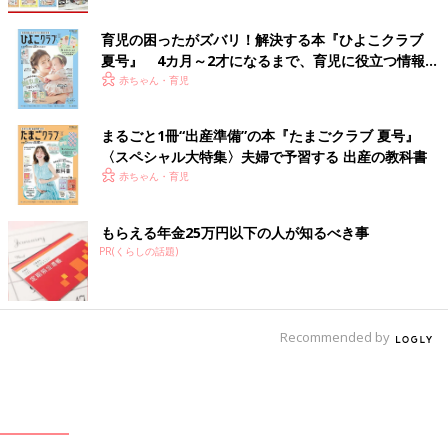
育児の困ったがズバリ！解決する本『ひよこクラブ
夏号』 4カ月～2才になるまで、育児に役立つ情報が
いっぱい！
赤ちゃん・育児
まるごと1冊“出産準備”の本『たまごクラブ 夏号』
〈スペシャル大特集〉夫婦で予習する 出産の教科書
赤ちゃん・育児
もらえる年金25万円以下の人が知るべき事
PR(くらしの話題)
Recommended by