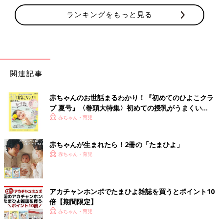
ランキングをもっと見る
関連記事
赤ちゃんのお世話まるわかり！『初めてのひよこクラ
ブ 夏号』〈巻頭大特集〉初めての授乳がうまくい
く！ おっぱい・ミルクの基本と夏のトラブル 解決テ
赤ちゃん・育児
ク
赤ちゃんが生まれたら！2冊の「たまひよ」
赤ちゃん・育児
アカチャンホンポでたまひよ雑誌を買うとポイント10
倍【期間限定】
赤ちゃん・育児