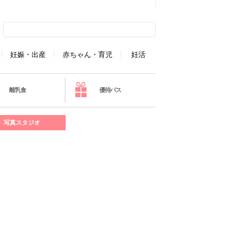
妊娠・出産
赤ちゃん・育児
妊活
離乳食
優待パス
写真スタジオ