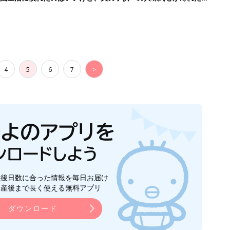
91』
4
5
6
7
>
生後日数に合った情報を毎日お届け
ら産後まで長く使える無料アプリ
ダウンロード