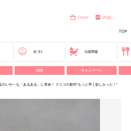
SHOP
内祝い
TOP
き
名づけ
出産準備
SNS
キャンペーン
ン玉のいや～な「あるある」に革命！ スリコの新作“もっと早く欲しかった！”