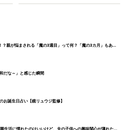
！？親が悩まされる「魔の3週目」って何？「魔の3カ月」もある
平和だな～」と感じた瞬間
日のお誕生日占い【鏡リュウジ監修】
育園生活に慣れたのはいいけど、夫の子供への興味関心が薄れた気