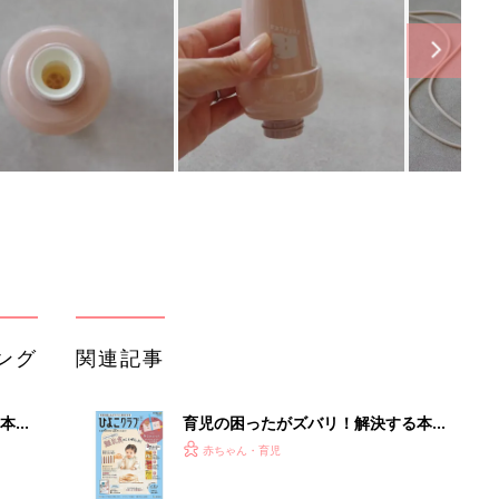
ング
関連記事
本
育児の困ったがズバリ！解決する本
2才
『ひよこクラブ 秋号』 4カ月～2才
赤ちゃん・育児
いっ
になるまで、育児に役立つ情報がいっ
ぱい！