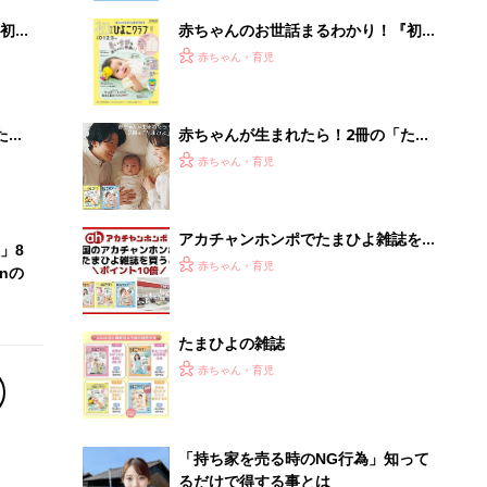
初め
赤ちゃんのお世話まるわかり！『初め
大特
てのひよこクラブ 夏号』〈巻頭大特
赤ちゃん・育児
 お
集〉初めての授乳がうまくいく！ お
ブル
っぱい・ミルクの基本と夏のトラブル
解決テク
たま
赤ちゃんが生まれたら！2冊の「たま
ひよ」
赤ちゃん・育児
アカチャンホンポでたまひよ雑誌を買
」8
うとポイント10倍【期間限定】
赤ちゃん・育児
nの
たまひよの雑誌
赤ちゃん・育児
「持ち家を売る時のNG行為」知って
るだけで得する事とは