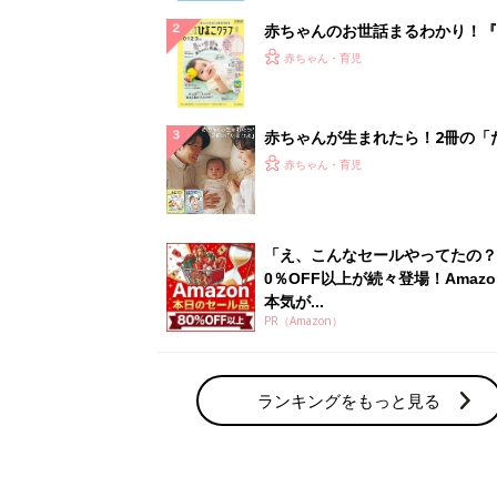
赤ちゃんのお世話まるわかり！『
てのひよこクラブ 夏号』〈巻頭
赤ちゃん・育児
集〉初めての授乳がうまくいく！
っぱい・ミルクの基本と夏のトラ
解決テク
赤ちゃんが生まれたら！2冊の「
ひよ」
赤ちゃん・育児
「え、こんなセールやってたの？
0％OFF以上が続々登場！Amazo
本気が...
PR（Amazon）
ランキングをもっと見る