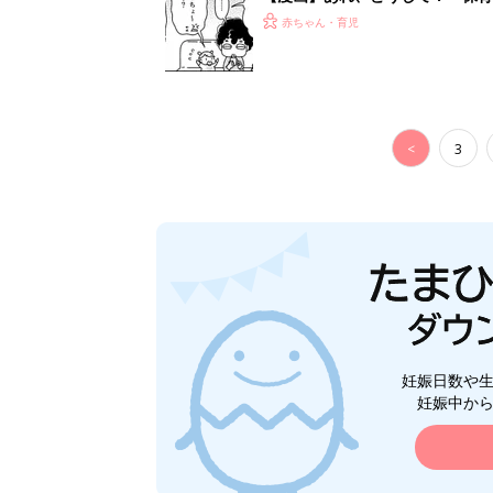
がする……！『ふうふう子育て ＃
赤ちゃん・育児
<
3
妊娠日数や
妊娠中か