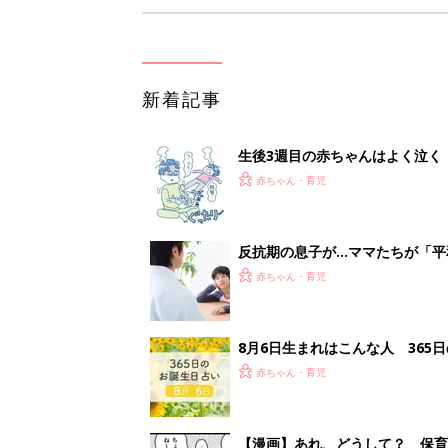
新着記事
生後3週目の赤ちゃんはよく泣く
って本当？【専門家】
赤ちゃん・育児
反抗期の息子が...ママたちが「
赤ちゃん・育児
8月6日生まれはこんな人 365
赤ちゃん・育児
【漫画】あれ、どうして？ 保