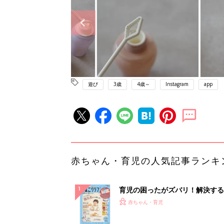
遊び
3歳
4歳～
Instagram
app
赤ちゃん・育児の人気記事ランキ
育児の困ったがズバリ！解決する
『ひよこクラブ 秋号』 4カ月～
赤ちゃん・育児
になるまで、育児に役立つ情報が
ぱい！