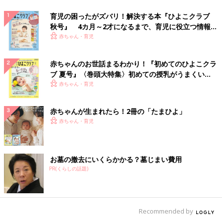
育児の困ったがズバリ！解決する本『ひよこクラブ
秋号』 4カ月～2才になるまで、育児に役立つ情報が
いっぱい！
赤ちゃん・育児
赤ちゃんのお世話まるわかり！『初めてのひよこクラ
ブ 夏号』〈巻頭大特集〉初めての授乳がうまくい
く！ おっぱい・ミルクの基本と夏のトラブル 解決テ
赤ちゃん・育児
ク
赤ちゃんが生まれたら！2冊の「たまひよ」
赤ちゃん・育児
お墓の撤去にいくらかかる？墓じまい費用
PR(くらしの話題)
Recommended by