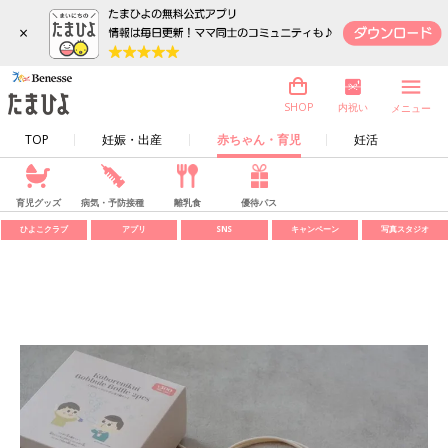
×
内祝い
SHOP
メニュー
TOP
妊娠・出産
赤ちゃん・育児
妊活
育児グッズ
病気・予防接種
離乳食
優待パス
ひよこクラブ
アプリ
SNS
キャンペーン
写真スタジオ