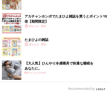
アカチャンホンポでたまひよ雑誌を買うとポイント10
倍【期間限定】
赤ちゃん・育児
たまひよの雑誌
赤ちゃん・育児
【大人気】ひんやり冷感寝具で快適な睡眠を
あなたに。
PR(アイリスプラザ)
Recommended by