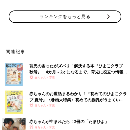
ランキングをもっと見る
関連記事
育児の困ったがズバリ！解決する本『ひよこクラブ
秋号』 4カ月～2才になるまで、育児に役立つ情報が
いっぱい！
赤ちゃん・育児
赤ちゃんのお世話まるわかり！『初めてのひよこクラ
ブ 夏号』〈巻頭大特集〉初めての授乳がうまくい
く！ おっぱい・ミルクの基本と夏のトラブル 解決テ
赤ちゃん・育児
ク
赤ちゃんが生まれたら！2冊の「たまひよ」
赤ちゃん・育児