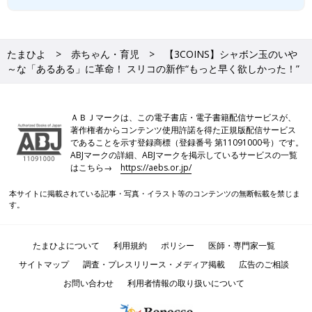
たまひよ
赤ちゃん・育児
【3COINS】シャボン玉のいや
～な「あるある」に革命！ スリコの新作“もっと早く欲しかった！”
ＡＢＪマークは、この電子書店・電子書籍配信サービスが、
著作権者からコンテンツ使用許諾を得た正規版配信サービス
であることを示す登録商標（登録番号 第11091000号）です。
ABJマークの詳細、ABJマークを掲示しているサービスの一覧
はこちら→
https://aebs.or.jp/
本サイトに掲載されている記事・写真・イラスト等のコンテンツの無断転載を禁じま
す。
たまひよについて
利用規約
ポリシー
医師・専門家一覧
サイトマップ
調査・プレスリリース・メディア掲載
広告のご相談
お問い合わせ
利用者情報の取り扱いについて