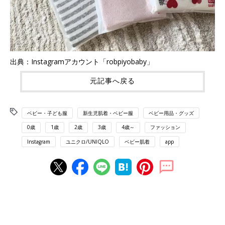
出典：Instagramアカウント「robpiyobaby」
元記事へ戻る
ベビー・子ども服
新生児肌着・ベビー服
ベビー用品・グッズ
0歳
1歳
2歳
3歳
4歳～
ファッション
Instagram
ユニクロ/UNIQLO
ベビー肌着
app