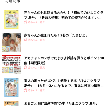
関連記事
赤ちゃんのお世話まるわかり！『初めてのひよこクラ
ブ 夏号』〈巻頭大特集〉初めての授乳がうまくい
く！ おっぱい・ミルクの基本と夏のトラブル 解決テ
赤ちゃん・育児
ク
赤ちゃんが生まれたら！2冊の「たまひよ」
赤ちゃん・育児
アカチャンホンポでたまひよ雑誌を買うとポイント10
倍【期間限定】
赤ちゃん・育児
育児の困ったがズバリ！解決する本『ひよこクラブ
夏号』 4カ月～2才になるまで、育児に役立つ情報が
いっぱい！
赤ちゃん・育児
まるごと1冊“出産準備”の本『たまごクラブ 夏号』