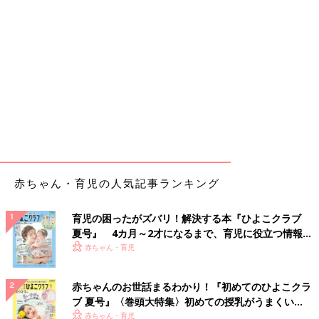
赤ちゃん・育児の人気記事ランキング
育児の困ったがズバリ！解決する本『ひよこクラブ
夏号』 4カ月～2才になるまで、育児に役立つ情報が
いっぱい！
赤ちゃん・育児
赤ちゃんのお世話まるわかり！『初めてのひよこクラ
ブ 夏号』〈巻頭大特集〉初めての授乳がうまくい
く！ おっぱい・ミルクの基本と夏のトラブル 解決テ
赤ちゃん・育児