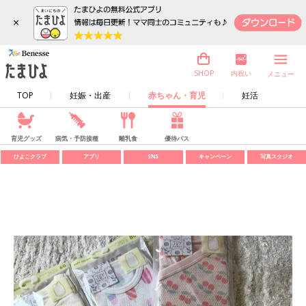
×
内祝い
SHOP
メニュー
TOP
妊娠・出産
赤ちゃん・育児
妊活
育児グッズ
病気・予防接種
離乳食
優待パス
ひよこクラブ
アプリ
SNS
キャンペーン
写真スタジオ