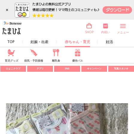
×
内祝い
SHOP
メニュー
TOP
妊娠・出産
赤ちゃん・育児
妊活
育児グッズ
病気・予防接種
離乳食
優待パス
ひよこクラブ
アプリ
SNS
キャンペーン
写真スタジオ