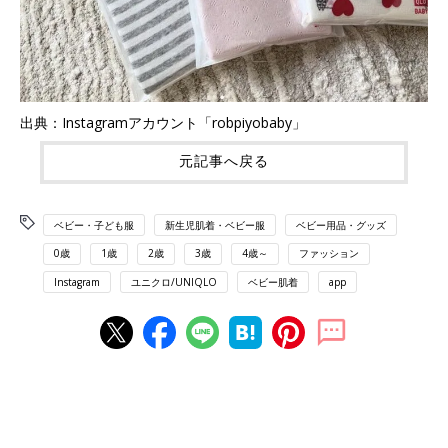
出典：Instagramアカウント「robpiyobaby」
元記事へ戻る
ベビー・子ども服
新生児肌着・ベビー服
ベビー用品・グッズ
0歳
1歳
2歳
3歳
4歳～
ファッション
Instagram
ユニクロ/UNIQLO
ベビー肌着
app