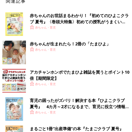
関連記事
赤ちゃんのお世話まるわかり！『初めてのひよこクラ
ブ 夏号』〈巻頭大特集〉初めての授乳がうまくい
く！ おっぱい・ミルクの基本と夏のトラブル 解決テ
赤ちゃん・育児
ク
赤ちゃんが生まれたら！2冊の「たまひよ」
赤ちゃん・育児
アカチャンホンポでたまひよ雑誌を買うとポイント10
倍【期間限定】
赤ちゃん・育児
育児の困ったがズバリ！解決する本『ひよこクラブ
夏号』 4カ月～2才になるまで、育児に役立つ情報が
いっぱい！
赤ちゃん・育児
まるごと1冊“出産準備”の本『たまごクラブ 夏号』