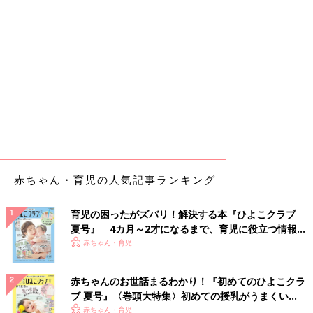
赤ちゃん・育児の人気記事ランキング
育児の困ったがズバリ！解決する本『ひよこクラブ
夏号』 4カ月～2才になるまで、育児に役立つ情報が
いっぱい！
赤ちゃん・育児
赤ちゃんのお世話まるわかり！『初めてのひよこクラ
ブ 夏号』〈巻頭大特集〉初めての授乳がうまくい
く！ おっぱい・ミルクの基本と夏のトラブル 解決テ
赤ちゃん・育児