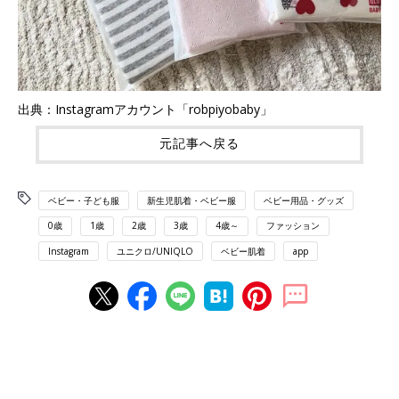
出典：Instagramアカウント「robpiyobaby」
元記事へ戻る
ベビー・子ども服
新生児肌着・ベビー服
ベビー用品・グッズ
0歳
1歳
2歳
3歳
4歳～
ファッション
Instagram
ユニクロ/UNIQLO
ベビー肌着
app