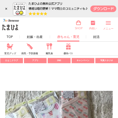
×
内祝い
SHOP
メニュー
TOP
妊娠・出産
赤ちゃん・育児
妊活
育児グッズ
病気・予防接種
離乳食
優待パス
ひよこクラブ
アプリ
SNS
キャンペーン
写真スタジオ