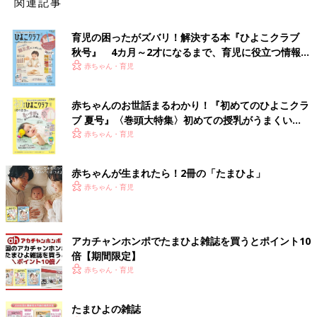
関連記事
育児の困ったがズバリ！解決する本『ひよこクラブ
秋号』 4カ月～2才になるまで、育児に役立つ情報が
いっぱい！
赤ちゃん・育児
赤ちゃんのお世話まるわかり！『初めてのひよこクラ
ブ 夏号』〈巻頭大特集〉初めての授乳がうまくい
く！ おっぱい・ミルクの基本と夏のトラブル 解決テ
赤ちゃん・育児
ク
赤ちゃんが生まれたら！2冊の「たまひよ」
赤ちゃん・育児
アカチャンホンポでたまひよ雑誌を買うとポイント10
倍【期間限定】
赤ちゃん・育児
たまひよの雑誌