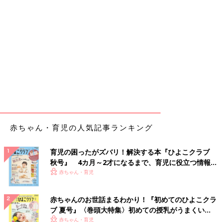
赤ちゃん・育児の人気記事ランキング
育児の困ったがズバリ！解決する本『ひよこクラブ
秋号』 4カ月～2才になるまで、育児に役立つ情報が
いっぱい！
赤ちゃん・育児
赤ちゃんのお世話まるわかり！『初めてのひよこクラ
ブ 夏号』〈巻頭大特集〉初めての授乳がうまくい
く！ おっぱい・ミルクの基本と夏のトラブル 解決テ
赤ちゃん・育児