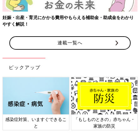
金をわかり
【ワクチン接種できるものも】妊婦の感染症対策、知っ
連載一覧へ
ピックアップ
ものときの」赤ちゃん・
日本外来小児科学会リーフレッ
六星占術
家族の防災
ト検討会