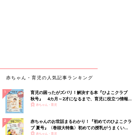
赤ちゃん・育児の人気記事ランキング
育児の困ったがズバリ！解決する本『ひよこクラブ
秋号』 4カ月～2才になるまで、育児に役立つ情報が
いっぱい！
赤ちゃん・育児
赤ちゃんのお世話まるわかり！『初めてのひよこクラ
ブ 夏号』〈巻頭大特集〉初めての授乳がうまくい
く！ おっぱい・ミルクの基本と夏のトラブル 解決テ
赤ちゃん・育児