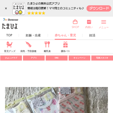
×
内祝い
SHOP
メニュー
TOP
妊娠・出産
赤ちゃん・育児
妊活
育児グッズ
病気・予防接種
離乳食
優待パス
ひよこクラブ
アプリ
SNS
キャンペーン
写真スタジオ