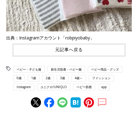
出典：Instagramアカウント「robpiyobaby」
元記事へ戻る
ベビー・子ども服
新生児肌着・ベビー服
ベビー用品・グッズ
0歳
1歳
2歳
3歳
4歳～
ファッション
Instagram
ユニクロ/UNIQLO
ベビー肌着
app