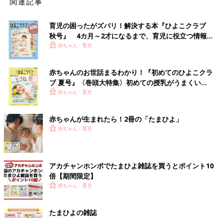
関連記事
育児の困ったがズバリ！解決する本『ひよこクラブ
秋号』 4カ月～2才になるまで、育児に役立つ情報が
いっぱい！
赤ちゃん・育児
赤ちゃんのお世話まるわかり！『初めてのひよこクラ
ブ 夏号』〈巻頭大特集〉初めての授乳がうまくい
く！ おっぱい・ミルクの基本と夏のトラブル 解決テ
赤ちゃん・育児
ク
赤ちゃんが生まれたら！2冊の「たまひよ」
赤ちゃん・育児
アカチャンホンポでたまひよ雑誌を買うとポイント10
倍【期間限定】
赤ちゃん・育児
たまひよの雑誌