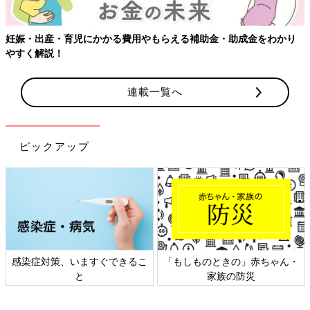
連載一覧へ
ピックアップ
・
日本外来小児科学会リーフレッ
六星占術 細木かおりさんの人
ト検討会
相談