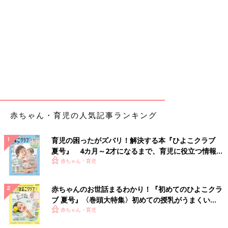
赤ちゃん・育児の人気記事ランキング
育児の困ったがズバリ！解決する本『ひよこクラブ
夏号』 4カ月～2才になるまで、育児に役立つ情報が
いっぱい！
赤ちゃん・育児
赤ちゃんのお世話まるわかり！『初めてのひよこクラ
ブ 夏号』〈巻頭大特集〉初めての授乳がうまくい
く！ おっぱい・ミルクの基本と夏のトラブル 解決テ
赤ちゃん・育児
ク