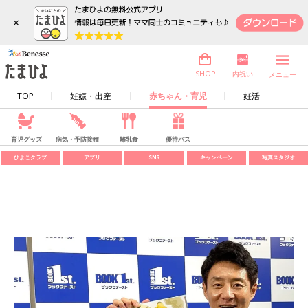
×
内祝い
SHOP
メニュー
TOP
妊娠・出産
赤ちゃん・育児
妊活
育児グッズ
病気・予防接種
離乳食
優待パス
ひよこクラブ
アプリ
SNS
キャンペーン
写真スタジオ