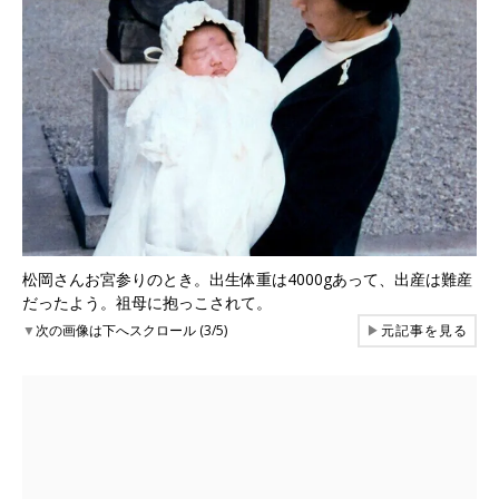
松岡さんお宮参りのとき。出生体重は4000gあって、出産は難産
だったよう。祖母に抱っこされて。
▼
次の画像は下へスクロール (3/5)
▶
元記事を見る