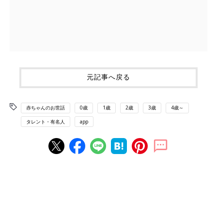
元記事へ戻る
赤ちゃんのお世話
0歳
1歳
2歳
3歳
4歳～
タレント・有名人
app