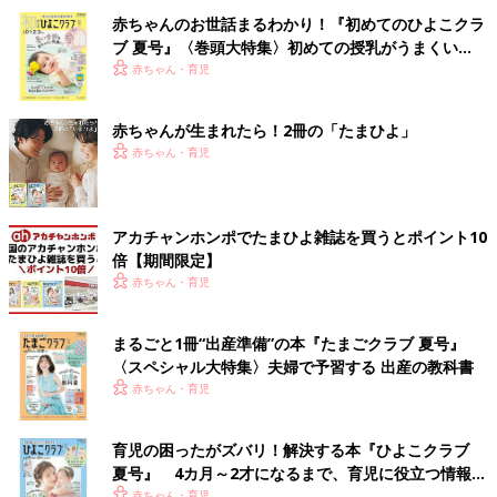
赤ちゃんのお世話まるわかり！『初めてのひよこクラ
ブ 夏号』〈巻頭大特集〉初めての授乳がうまくい
く！ おっぱい・ミルクの基本と夏のトラブル 解決テ
赤ちゃん・育児
ク
赤ちゃんが生まれたら！2冊の「たまひよ」
赤ちゃん・育児
アカチャンホンポでたまひよ雑誌を買うとポイント10
倍【期間限定】
赤ちゃん・育児
まるごと1冊“出産準備”の本『たまごクラブ 夏号』
〈スペシャル大特集〉夫婦で予習する 出産の教科書
赤ちゃん・育児
育児の困ったがズバリ！解決する本『ひよこクラブ
夏号』 4カ月～2才になるまで、育児に役立つ情報が
いっぱい！
赤ちゃん・育児