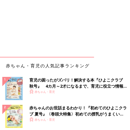
赤ちゃん・育児の人気記事ランキング
育児の困ったがズバリ！解決する本『ひよこクラブ
秋号』 4カ月～2才になるまで、育児に役立つ情報が
いっぱい！
赤ちゃん・育児
赤ちゃんのお世話まるわかり！『初めてのひよこクラ
ブ 夏号』〈巻頭大特集〉初めての授乳がうまくい
く！ おっぱい・ミルクの基本と夏のトラブル 解決テ
赤ちゃん・育児
ク