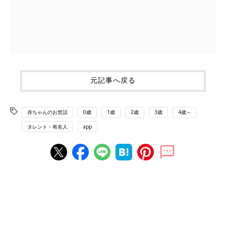
元記事へ戻る
赤ちゃんのお世話
0歳
1歳
2歳
3歳
4歳～
タレント・有名人
app