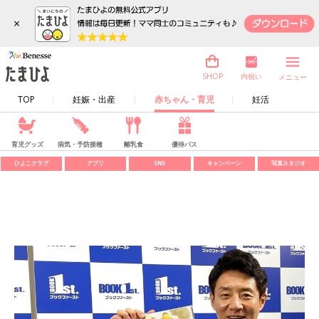
×
内祝い
SHOP
メニュー
TOP
妊娠・出産
赤ちゃん・育児
妊活
育児グッズ
病気・予防接種
離乳食
優待パス
ひよこクラブ
アプリ
SNS
キャンペーン
写真スタジオ