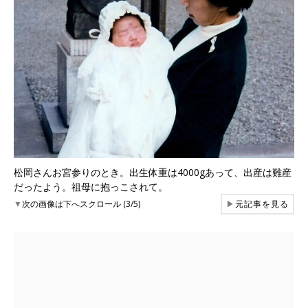
松岡さんお宮参りのとき。出生体重は4000gあって、出産は難産
だったよう。祖母に抱っこされて。
▼
次の画像は下へスクロール (3/5)
▶
元記事を見る