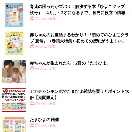
育児の困ったがズバリ！解決する本『ひよこクラブ
秋号』 4カ月～2才になるまで、育児に役立つ情報が
いっぱい！
赤ちゃん・育児
赤ちゃんのお世話まるわかり！『初めてのひよこクラ
ブ 夏号』〈巻頭大特集〉初めての授乳がうまくい
く！ おっぱい・ミルクの基本と夏のトラブル 解決テ
赤ちゃん・育児
ク
赤ちゃんが生まれたら！2冊の「たまひよ」
赤ちゃん・育児
アカチャンホンポでたまひよ雑誌を買うとポイント10
倍【期間限定】
赤ちゃん・育児
たまひよの雑誌
赤ちゃん・育児