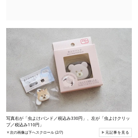
写真右が「虫よけバンド／税込み330円」、左が「虫よけクリッ
プ／税込み110円」
▼
次の画像は下へスクロール (2/7)
▶
元記事を見る