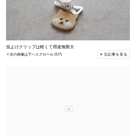
虫よけクリップは軽くて用途無限大
▼
次の画像は下へスクロール (5/7)
▶
元記事を見る