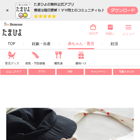
×
内祝い
SHOP
メニュー
TOP
妊娠・出産
赤ちゃん・育児
妊活
育児グッズ
病気・予防接種
離乳食
優待パス
ひよこクラブ
アプリ
SNS
キャンペーン
写真スタジオ