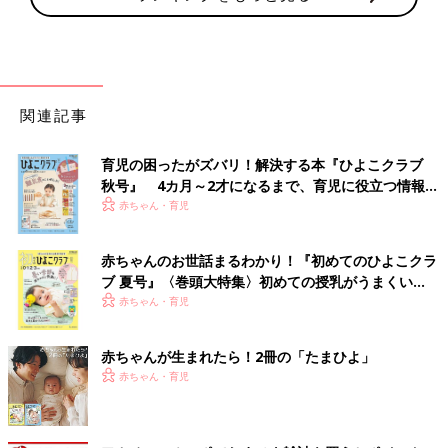
関連記事
育児の困ったがズバリ！解決する本『ひよこクラブ
秋号』 4カ月～2才になるまで、育児に役立つ情報が
いっぱい！
赤ちゃん・育児
赤ちゃんのお世話まるわかり！『初めてのひよこクラ
ブ 夏号』〈巻頭大特集〉初めての授乳がうまくい
く！ おっぱい・ミルクの基本と夏のトラブル 解決テ
赤ちゃん・育児
ク
赤ちゃんが生まれたら！2冊の「たまひよ」
赤ちゃん・育児