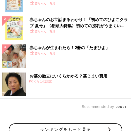
いっぱい！
赤ちゃん・育児
赤ちゃんのお世話まるわかり！『初めてのひよこクラ
ブ 夏号』〈巻頭大特集〉初めての授乳がうまくい
く！ おっぱい・ミルクの基本と夏のトラブル 解決テ
赤ちゃん・育児
ク
赤ちゃんが生まれたら！2冊の「たまひよ」
赤ちゃん・育児
お墓の撤去にいくらかかる？墓じまい費用
PR(くらしの話題)
Recommended by
ランキングをもっと見る