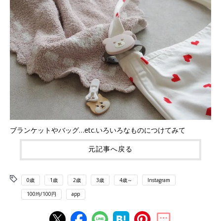
ブランケットやバッグ…etc.いろいろなものにつけてみて
元記事へ戻る
0歳
1歳
2歳
3歳
4歳～
Instagram
100均/100円
app