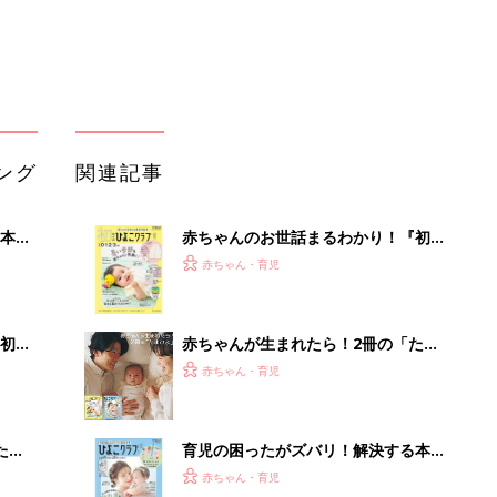
大特
ひよ」
赤ちゃん・育児
 お
ブル
たま
育児の困ったがズバリ！解決する本
『ひよこクラブ 夏号』 4カ月～2才
赤ちゃん・育児
になるまで、育児に役立つ情報がいっ
ぱい！
アカチャンホンポでたまひよ雑誌を買
適な
うとポイント10倍【期間限定】
赤ちゃん・育児
まるごと1冊“出産準備”の本『たまご
クラブ 夏号』〈スペシャル大特集〉
赤ちゃん・育児
夫婦で予習する 出産の教科書
手作業はもう不要。録音をアップする
だけのAI議事録
PR（カイタヨ）