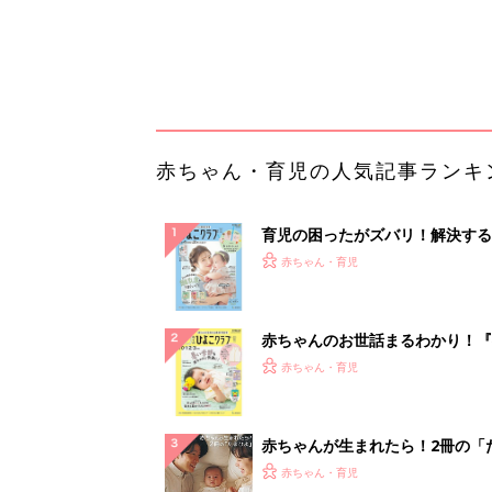
てのひよこクラブ 夏号』〈巻頭
赤ちゃん・育児
集〉初めての授乳がうまくいく！
っぱい・ミルクの基本と夏のトラ
解決テク
赤ちゃんが生まれたら！2冊の「
ひよ」
赤ちゃん・育児
【大人気】ひんやり冷感寝具で快
睡眠をあなたに。
PR（アイリスプラザ）
ランキングをもっと見る