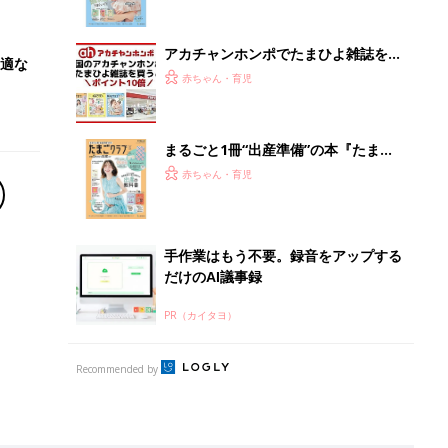
Recommended by
離乳食はいつから？進め方は？「たまひよ きほんの離
乳食」
授乳の悩みや初めての離乳食作りに役立つ
子育てとお金
につ
妊娠・出産・育児にかかる費用やもらえる補助
金・助成金を解説