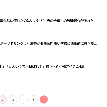
2
3
4
5
>
生後日数に合った情報を毎日お届け
ら産後まで長く使える無料アプリ
ダウンロード