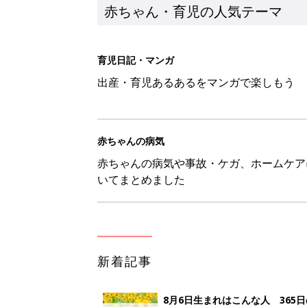
新着記事
8月6日生まれはこんな人 365
赤ちゃん・育児
【漫画】あれ、どうして？ 保
がする……！『ふうふう子育て ＃
赤ちゃん・育児
子どもの水分補給。衛生面ではス
く3つのコツとは？【専門家監修
赤ちゃん・育児
H＆М「セールでお買い得価格に
赤ちゃん・育児