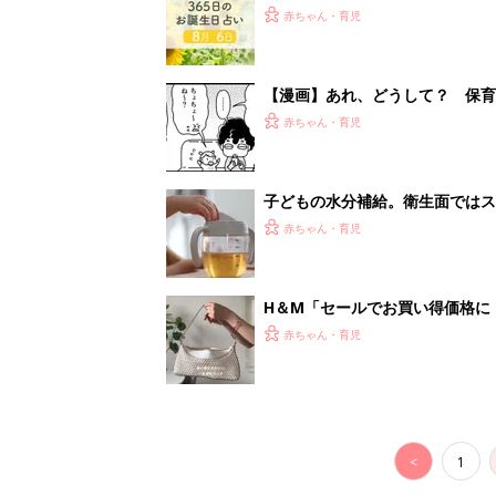
<
1
妊娠日数や
妊娠中か