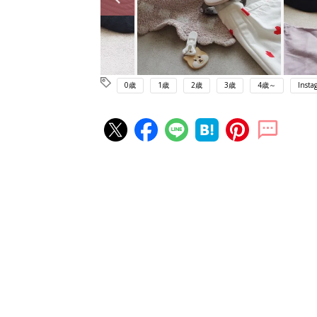
0歳
1歳
2歳
3歳
4歳～
Insta
赤ちゃん・育児の人気記事ランキ
育児の困ったがズバリ！解決する
『ひよこクラブ 夏号』 4カ月～
赤ちゃん・育児
になるまで、育児に役立つ情報が
ぱい！
赤ちゃんのお世話まるわかり！『