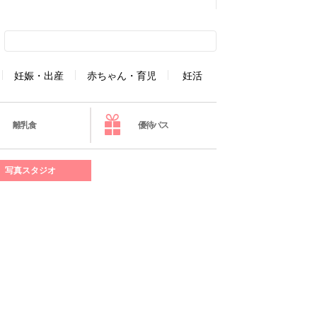
妊娠・出産
赤ちゃん・育児
妊活
離乳食
優待パス
写真スタジオ