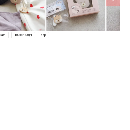
gram
100均/100円
app
ング
関連記事
本
赤ちゃんのお世話まるわかり！『初め
2才
てのひよこクラブ 夏号』〈巻頭大特
赤ちゃん・育児
いっ
集〉初めての授乳がうまくいく！ お
っぱい・ミルクの基本と夏のトラブル
解決テク
初め
赤ちゃんが生まれたら！2冊の「たま