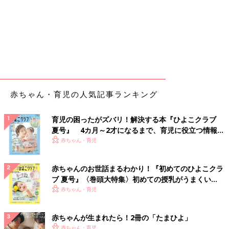
赤ちゃん・育児の人気記事ランキング
育児の困ったがズバリ！解決する本『ひよこクラブ
夏号』 4カ月～2才になるまで、育児に役立つ情報が
いっぱい！
赤ちゃん・育児
赤ちゃんのお世話まるわかり！『初めてのひよこクラ
ブ 夏号』〈巻頭大特集〉初めての授乳がうまくい
く！ おっぱい・ミルクの基本と夏のトラブル 解決テ
赤ちゃん・育児
ク
赤ちゃんが生まれたら！2冊の「たまひよ」
赤ちゃん・育児