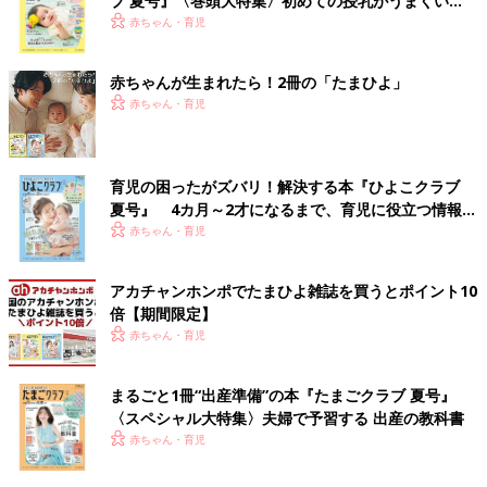
ブ 夏号』〈巻頭大特集〉初めての授乳がうまくい
く！ おっぱい・ミルクの基本と夏のトラブル 解決テ
赤ちゃん・育児
ク
赤ちゃんが生まれたら！2冊の「たまひよ」
赤ちゃん・育児
育児の困ったがズバリ！解決する本『ひよこクラブ
夏号』 4カ月～2才になるまで、育児に役立つ情報が
いっぱい！
赤ちゃん・育児
アカチャンホンポでたまひよ雑誌を買うとポイント10
倍【期間限定】
赤ちゃん・育児
まるごと1冊“出産準備”の本『たまごクラブ 夏号』
〈スペシャル大特集〉夫婦で予習する 出産の教科書
赤ちゃん・育児