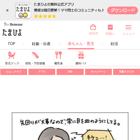
×
内祝い
SHOP
メニュー
TOP
妊娠・出産
赤ちゃん・育児
妊活
育児グッズ
病気・予防接種
離乳食
優待パス
ひよこクラブ
アプリ
SNS
キャンペーン
写真スタジオ