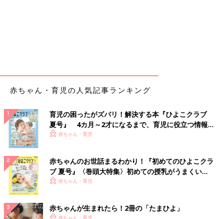
赤ちゃん・育児の人気記事ランキング
育児の困ったがズバリ！解決する本『ひよこクラブ
夏号』 4カ月～2才になるまで、育児に役立つ情報が
いっぱい！
赤ちゃん・育児
赤ちゃんのお世話まるわかり！『初めてのひよこクラ
ブ 夏号』〈巻頭大特集〉初めての授乳がうまくい
く！ おっぱい・ミルクの基本と夏のトラブル 解決テ
赤ちゃん・育児
ク
赤ちゃんが生まれたら！2冊の「たまひよ」
赤ちゃん・育児