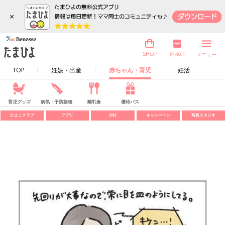
×
内祝い
SHOP
メニュー
TOP
妊娠・出産
赤ちゃん・育児
妊活
育児グッズ
病気・予防接種
離乳食
優待パス
ひよこクラブ
アプリ
SNS
キャンペーン
写真スタジオ