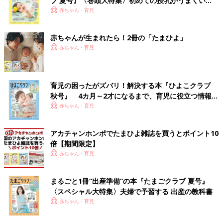
ブ 夏号』〈巻頭大特集〉初めての授乳がうまくい
く！ おっぱい・ミルクの基本と夏のトラブル 解決テ
赤ちゃん・育児
ク
赤ちゃんが生まれたら！2冊の「たまひよ」
赤ちゃん・育児
育児の困ったがズバリ！解決する本『ひよこクラブ
秋号』 4カ月～2才になるまで、育児に役立つ情報が
いっぱい！
赤ちゃん・育児
アカチャンホンポでたまひよ雑誌を買うとポイント10
倍【期間限定】
赤ちゃん・育児
まるごと1冊“出産準備”の本『たまごクラブ 夏号』
〈スペシャル大特集〉夫婦で予習する 出産の教科書
赤ちゃん・育児