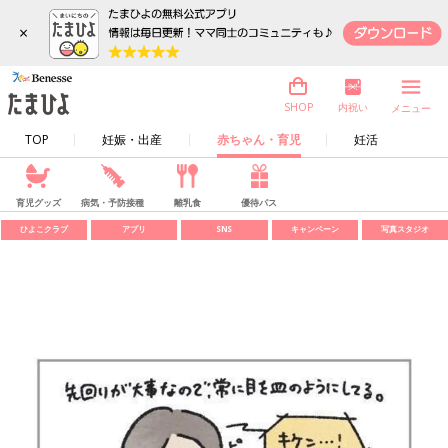
×
内祝い
SHOP
メニュー
TOP
妊娠・出産
赤ちゃん・育児
妊活
育児グッズ
病気・予防接種
離乳食
優待パス
ひよこクラブ
アプリ
SNS
キャンペーン
写真スタジオ