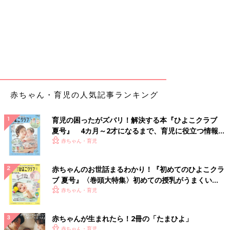
赤ちゃん・育児の人気記事ランキング
育児の困ったがズバリ！解決する本『ひよこクラブ
夏号』 4カ月～2才になるまで、育児に役立つ情報が
いっぱい！
赤ちゃん・育児
赤ちゃんのお世話まるわかり！『初めてのひよこクラ
ブ 夏号』〈巻頭大特集〉初めての授乳がうまくい
く！ おっぱい・ミルクの基本と夏のトラブル 解決テ
赤ちゃん・育児
ク
赤ちゃんが生まれたら！2冊の「たまひよ」
赤ちゃん・育児