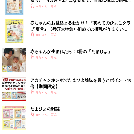
秋号』 4カ月～2才になるまで、育児に役立つ情報が
いっぱい！
赤ちゃん・育児
赤ちゃんのお世話まるわかり！『初めてのひよこクラ
ブ 夏号』〈巻頭大特集〉初めての授乳がうまくい
く！ おっぱい・ミルクの基本と夏のトラブル 解決テ
赤ちゃん・育児
ク
赤ちゃんが生まれたら！2冊の「たまひよ」
赤ちゃん・育児
アカチャンホンポでたまひよ雑誌を買うとポイント10
倍【期間限定】
赤ちゃん・育児
たまひよの雑誌
赤ちゃん・育児