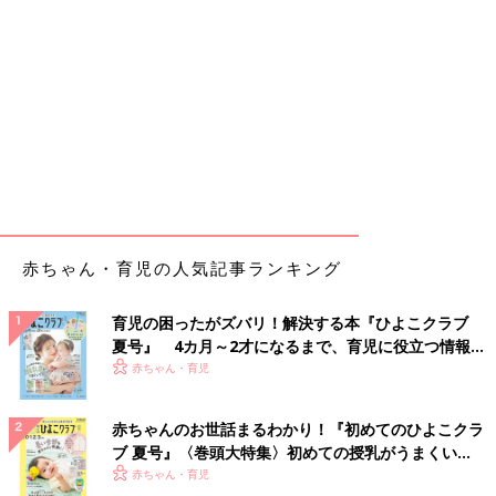
赤ちゃん・育児の人気記事ランキング
育児の困ったがズバリ！解決する本『ひよこクラブ
夏号』 4カ月～2才になるまで、育児に役立つ情報が
いっぱい！
赤ちゃん・育児
赤ちゃんのお世話まるわかり！『初めてのひよこクラ
ブ 夏号』〈巻頭大特集〉初めての授乳がうまくい
く！ おっぱい・ミルクの基本と夏のトラブル 解決テ
赤ちゃん・育児