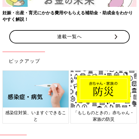
児にかかる費用やもらえる補助金・助成金をわかり
連載一覧へ
ピックアップ
策、いますぐできるこ
「もしものときの」赤ちゃん・
日本外来小
と
家族の防災