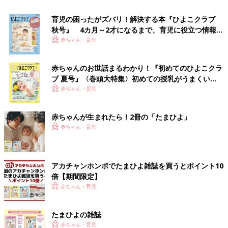
育児の困ったがズバリ！解決する本『ひよこクラブ
秋号』 4カ月～2才になるまで、育児に役立つ情報が
いっぱい！
赤ちゃん・育児
赤ちゃんのお世話まるわかり！『初めてのひよこクラ
ブ 夏号』〈巻頭大特集〉初めての授乳がうまくい
く！ おっぱい・ミルクの基本と夏のトラブル 解決テ
赤ちゃん・育児
ク
赤ちゃんが生まれたら！2冊の「たまひよ」
赤ちゃん・育児
アカチャンホンポでたまひよ雑誌を買うとポイント10
倍【期間限定】
赤ちゃん・育児
たまひよの雑誌
赤ちゃん・育児