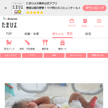
×
内祝い
SHOP
メニュー
TOP
妊娠・出産
赤ちゃん・育児
妊活
育児グッズ
病気・予防接種
離乳食
優待パス
ひよこクラブ
アプリ
SNS
キャンペーン
写真スタジオ