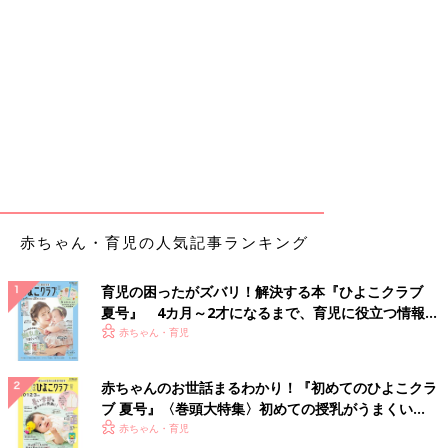
赤ちゃん・育児の人気記事ランキング
育児の困ったがズバリ！解決する本『ひよこクラブ
夏号』 4カ月～2才になるまで、育児に役立つ情報が
いっぱい！
赤ちゃん・育児
赤ちゃんのお世話まるわかり！『初めてのひよこクラ
ブ 夏号』〈巻頭大特集〉初めての授乳がうまくい
く！ おっぱい・ミルクの基本と夏のトラブル 解決テ
赤ちゃん・育児