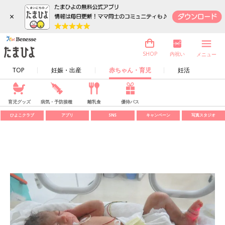
×
内祝い
SHOP
メニュー
TOP
妊娠・出産
赤ちゃん・育児
妊活
育児グッズ
病気・予防接種
離乳食
優待パス
ひよこクラブ
アプリ
SNS
キャンペーン
写真スタジオ