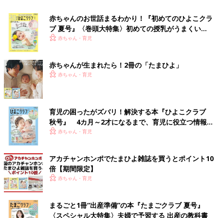
赤ちゃんのお世話まるわかり！『初めてのひよこクラ
ブ 夏号』〈巻頭大特集〉初めての授乳がうまくい
く！ おっぱい・ミルクの基本と夏のトラブル 解決テ
赤ちゃん・育児
ク
赤ちゃんが生まれたら！2冊の「たまひよ」
赤ちゃん・育児
育児の困ったがズバリ！解決する本『ひよこクラブ
秋号』 4カ月～2才になるまで、育児に役立つ情報が
いっぱい！
赤ちゃん・育児
アカチャンホンポでたまひよ雑誌を買うとポイント10
倍【期間限定】
赤ちゃん・育児
まるごと1冊“出産準備”の本『たまごクラブ 夏号』
〈スペシャル大特集〉夫婦で予習する 出産の教科書