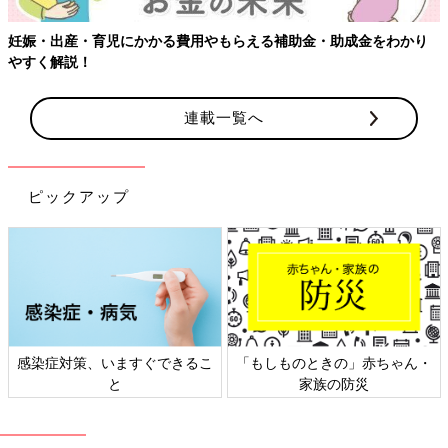
金をわかり
連載一覧へ
ピックアップ
の」赤ちゃん・
日本外来小児科学会リーフレッ
六星占術 細木か
防災
ト検討会
相談