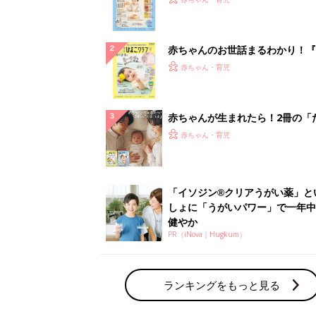
になるまで、育児に役立つ情報が
ぱい！
赤ちゃんのお世話まるわかり！『
てのひよこクラブ 夏号』〈巻頭
赤ちゃん・育児
集〉初めての授乳がうまくいく！
っぱい・ミルクの基本と夏のトラ
解決テク
赤ちゃんが生まれたら！2冊の「
ひよ」
赤ちゃん・育児
「イソジン®クリアうがい薬」と
しょに「うがいパワー」で一年中
健やか
PR（iNova｜Hugkum）
ランキングをもっと見る