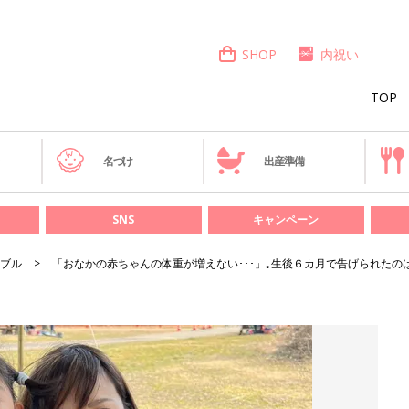
SHOP
内祝い
TOP
き
名づけ
出産準備
SNS
キャンペーン
ブル
「おなかの赤ちゃんの体重が増えない･･･」｡生後６カ月で告げられたの