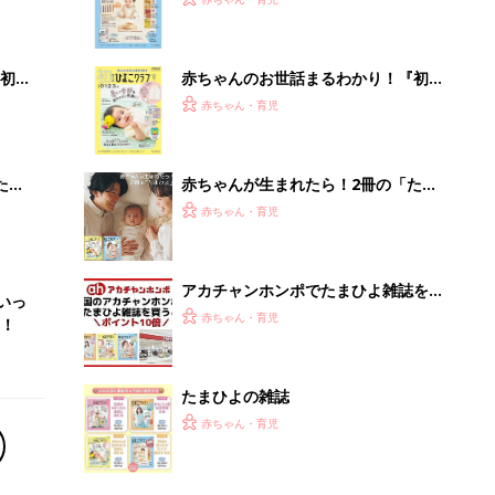
いっ
になるまで、育児に役立つ情報がいっ
ぱい！
初め
赤ちゃんのお世話まるわかり！『初め
大特
てのひよこクラブ 夏号』〈巻頭大特
赤ちゃん・育児
 お
集〉初めての授乳がうまくいく！ お
ブル
っぱい・ミルクの基本と夏のトラブル
解決テク
たま
赤ちゃんが生まれたら！2冊の「たま
ひよ」
赤ちゃん・育児
アカチャンホンポでたまひよ雑誌を買
いっ
うとポイント10倍【期間限定】
赤ちゃん・育児
！
たまひよの雑誌
赤ちゃん・育児