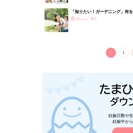
「知りたい！ガーデニング」何
赤ちゃん・育児
<
1
妊娠日数や
妊娠中か