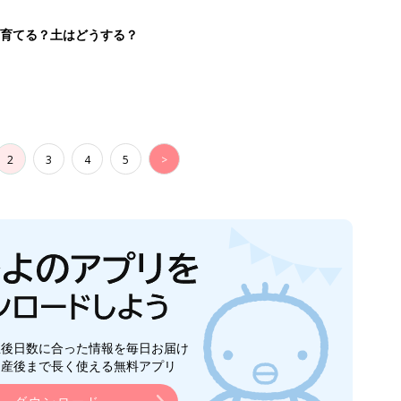
を育てる？土はどうする？
2
3
4
5
>
生後日数に合った情報を毎日お届け
ら産後まで長く使える無料アプリ