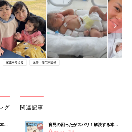
家族を考える
医師・専門家監修
ング
関連記事
本
育児の困ったがズバリ！解決する本
2才
『ひよこクラブ 秋号』 4カ月～2才
赤ちゃん・育児