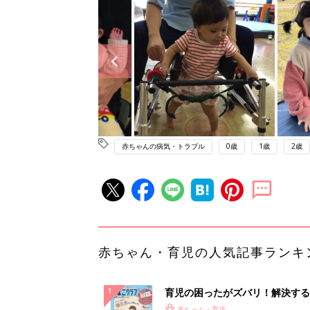
赤ちゃんの病気・トラブル
0歳
1歳
2歳
赤ちゃん・育児の人気記事ランキ
育児の困ったがズバリ！解決する
『ひよこクラブ 秋号』 4カ月～
赤ちゃん・育児