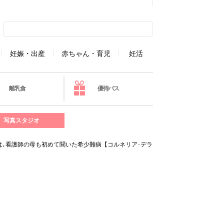
妊娠・出産
赤ちゃん・育児
妊活
離乳食
優待パス
写真スタジオ
は､看護師の母も初めて聞いた希少難病【コルネリア･デラ