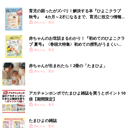
育児の困ったがズバリ！解決する本『ひよこクラブ
秋号』 4カ月～2才になるまで、育児に役立つ情報が
いっぱい！
赤ちゃん・育児
赤ちゃんのお世話まるわかり！『初めてのひよこクラ
ブ 夏号』〈巻頭大特集〉初めての授乳がうまくい
く！ おっぱい・ミルクの基本と夏のトラブル 解決テ
赤ちゃん・育児
ク
赤ちゃんが生まれたら！2冊の「たまひよ」
赤ちゃん・育児
アカチャンホンポでたまひよ雑誌を買うとポイント10
倍【期間限定】
赤ちゃん・育児
たまひよの雑誌
赤ちゃん・育児