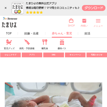
×
内祝い
SHOP
メニュー
TOP
妊娠・出産
赤ちゃん・育児
妊活
育児グッズ
病気・予防接種
離乳食
優待パス
ひよこクラブ
アプリ
SNS
キャンペーン
写真スタジオ