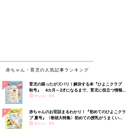
赤ちゃん・育児の人気記事ランキング
育児の困ったがズバリ！解決する本『ひよこクラブ
秋号』 4カ月～2才になるまで、育児に役立つ情報が
いっぱい！
赤ちゃん・育児
赤ちゃんのお世話まるわかり！『初めてのひよこクラ
ブ 夏号』〈巻頭大特集〉初めての授乳がうまくい
く！ おっぱい・ミルクの基本と夏のトラブル 解決テ
赤ちゃん・育児