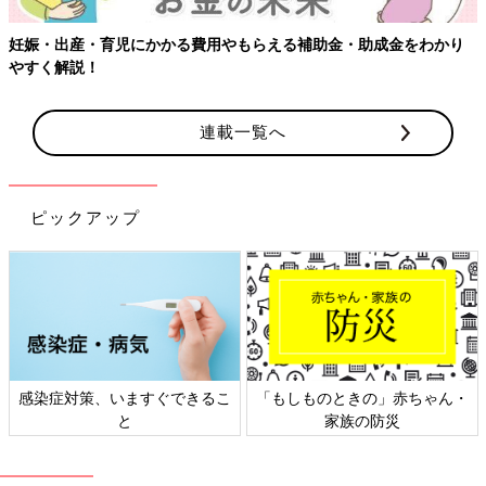
成金をわかり
【ワクチン接種できるものも】妊婦の感染症対策、知
連載一覧へ
ピックアップ
きの」赤ちゃん・
日本外来小児科学会リーフレッ
六星占術 細木か
の防災
ト検討会
相