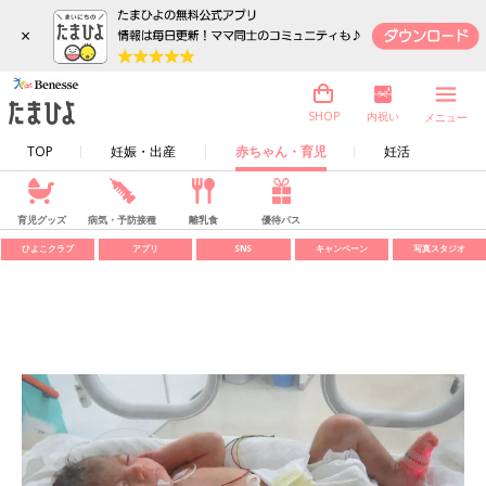
×
内祝い
SHOP
メニュー
TOP
妊娠・出産
赤ちゃん・育児
妊活
育児グッズ
病気・予防接種
離乳食
優待パス
ひよこクラブ
アプリ
SNS
キャンペーン
写真スタジオ