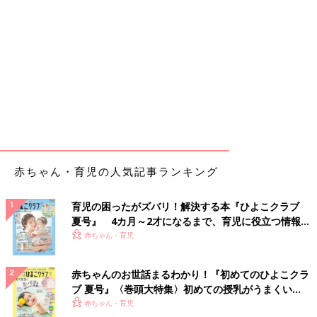
赤ちゃん・育児の人気記事ランキング
育児の困ったがズバリ！解決する本『ひよこクラブ
夏号』 4カ月～2才になるまで、育児に役立つ情報が
いっぱい！
赤ちゃん・育児
赤ちゃんのお世話まるわかり！『初めてのひよこクラ
ブ 夏号』〈巻頭大特集〉初めての授乳がうまくい
く！ おっぱい・ミルクの基本と夏のトラブル 解決テ
赤ちゃん・育児