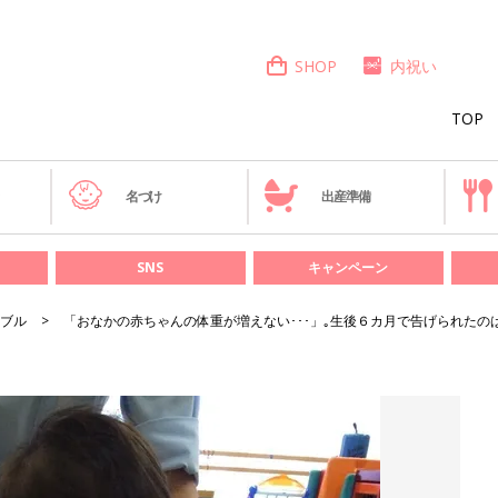
SHOP
内祝い
TOP
き
名づけ
出産準備
SNS
キャンペーン
ブル
「おなかの赤ちゃんの体重が増えない･･･」｡生後６カ月で告げられたの