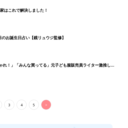
家はこれで解決しました！
5日のお誕生日占い【鏡リュウジ監修】
しゃれ！」「みんな買ってる」元子ども服販売員ライター激推し★
3
4
5
>