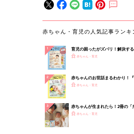
赤ちゃん・育児の人気記事ランキ
育児の困ったがズバリ！解決する
『ひよこクラブ 秋号』 4カ月～
赤ちゃん・育児
になるまで、育児に役立つ情報が
ぱい！
赤ちゃんのお世話まるわかり！『
てのひよこクラブ 夏号』〈巻頭
赤ちゃん・育児
集〉初めての授乳がうまくいく！
っぱい・ミルクの基本と夏のトラ
解決テク
赤ちゃんが生まれたら！2冊の「
ひよ」
赤ちゃん・育児