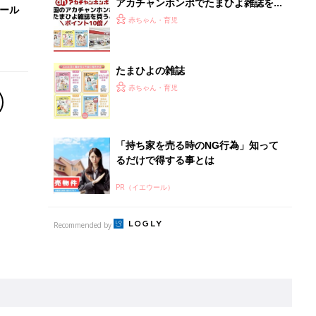
アカチャンホンポでたまひよ雑誌を買
セール
うとポイント10倍【期間限定】
赤ちゃん・育児
たまひよの雑誌
赤ちゃん・育児
「持ち家を売る時のNG行為」知って
るだけで得する事とは
PR（イエウール）
Recommended by