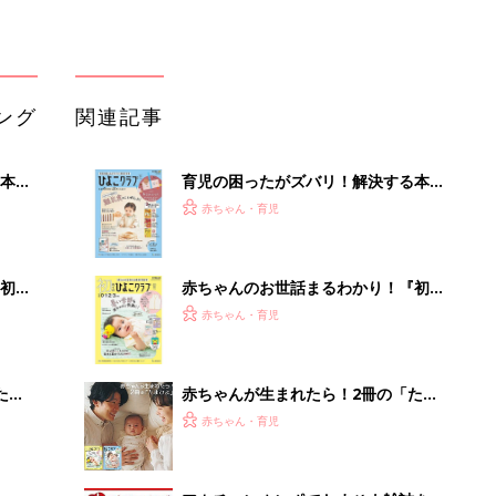
ング
関連記事
本
育児の困ったがズバリ！解決する本
2才
『ひよこクラブ 秋号』 4カ月～2才
赤ちゃん・育児
いっ
になるまで、育児に役立つ情報がいっ
ぱい！
初め
赤ちゃんのお世話まるわかり！『初め
大特
てのひよこクラブ 夏号』〈巻頭大特
赤ちゃん・育児
 お
集〉初めての授乳がうまくいく！ お
ブル
っぱい・ミルクの基本と夏のトラブル
解決テク
たま
赤ちゃんが生まれたら！2冊の「たま
ひよ」
赤ちゃん・育児