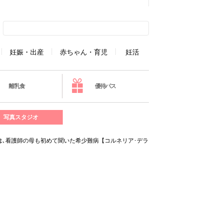
妊娠・出産
赤ちゃん・育児
妊活
離乳食
優待パス
写真スタジオ
は､看護師の母も初めて聞いた希少難病【コルネリア･デラ