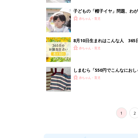
子どもの「帽子イヤ」問題、わが
赤ちゃん・育児
8月10日生まれはこんな人 36
赤ちゃん・育児
しまむら「550円でこんなにお
夏のバズりトップス4選
赤ちゃん・育児
1
2