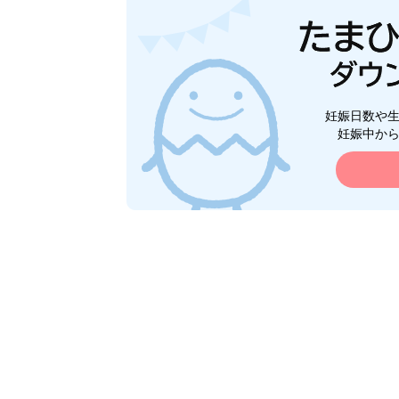
妊娠日数や
妊娠中か