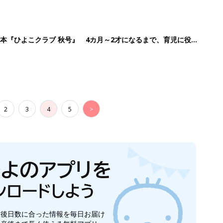
本『ひよこクラブ 秋号』 4カ月～2才になるまで、育児に役立
2
3
4
5
>
生後日数に合った情報を毎日お届け