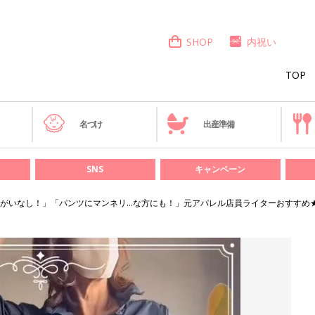
SHOP
内祝い
TOP
き
名づけ
出産準備
SNS
キャンペーン
がいなし！」「パンツにマンネリ...な方にも！」元アパレル店員ライターおすすめ