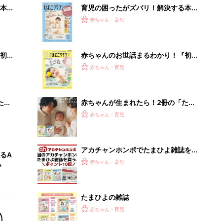
本
育児の困ったがズバリ！解決する本
2才
『ひよこクラブ 秋号』 4カ月～2才
赤ちゃん・育児
いっ
になるまで、育児に役立つ情報がいっ
ぱい！
初め
赤ちゃんのお世話まるわかり！『初め
大特
てのひよこクラブ 夏号』〈巻頭大特
赤ちゃん・育児
 お
集〉初めての授乳がうまくいく！ お
ブル
っぱい・ミルクの基本と夏のトラブル
解決テク
たま
赤ちゃんが生まれたら！2冊の「たま
ひよ」
赤ちゃん・育児
アカチャンホンポでたまひよ雑誌を買
るA
うとポイント10倍【期間限定】
赤ちゃん・育児
い
たまひよの雑誌
赤ちゃん・育児