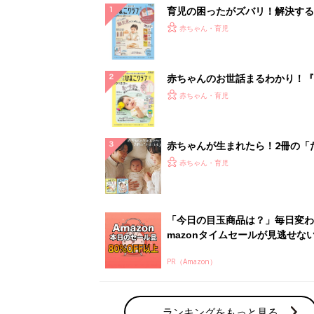
育児の困ったがズバリ！解決する
『ひよこクラブ 秋号』 4カ月～
赤ちゃん・育児
になるまで、育児に役立つ情報が
ぱい！
赤ちゃんのお世話まるわかり！『
てのひよこクラブ 夏号』〈巻頭
赤ちゃん・育児
集〉初めての授乳がうまくいく！
っぱい・ミルクの基本と夏のトラ
解決テク
赤ちゃんが生まれたら！2冊の「
ひよ」
赤ちゃん・育児
「今日の目玉商品は？」毎日変わ
mazonタイムセールが見逃せな
PR（Amazon）
ランキングをもっと見る