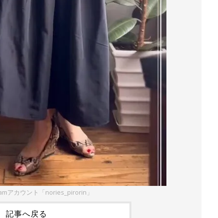
ramアカウント「nories_pirorin」
記事へ戻る