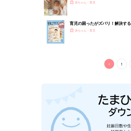
赤ちゃん・育児
育児の困ったがズバリ！解決する
つ情報がいっぱい！
赤ちゃん・育児
<
1
妊娠日数や