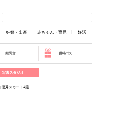
妊娠・出産
赤ちゃん・育児
妊活
離乳食
優待パス
写真スタジオ
★優秀スカート4選