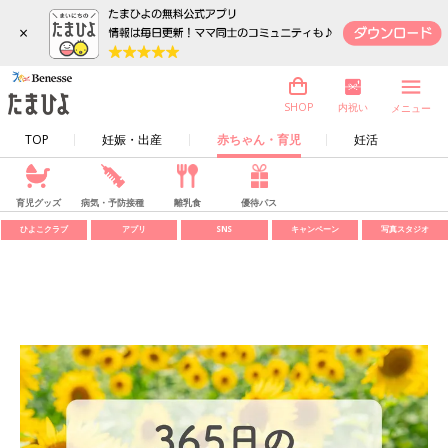
×
内祝い
SHOP
メニュー
TOP
妊娠・出産
赤ちゃん・育児
妊活
育児グッズ
病気・予防接種
離乳食
優待パス
ひよこクラブ
アプリ
SNS
キャンペーン
写真スタジオ