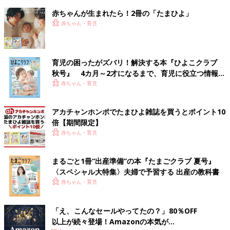
赤ちゃんが生まれたら！2冊の「たまひよ」
赤ちゃん・育児
育児の困ったがズバリ！解決する本『ひよこクラブ
秋号』 4カ月～2才になるまで、育児に役立つ情報が
いっぱい！
赤ちゃん・育児
アカチャンホンポでたまひよ雑誌を買うとポイント10
倍【期間限定】
赤ちゃん・育児
まるごと1冊“出産準備”の本『たまごクラブ 夏号』
〈スペシャル大特集〉夫婦で予習する 出産の教科書
赤ちゃん・育児
「え、こんなセールやってたの？」80％OFF
以上が続々登場！Amazonの本気が...