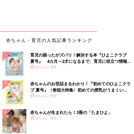
赤ちゃん・育児の人気記事ランキング
育児の困ったがズバリ！解決する本『ひよこクラブ
夏号』 4カ月～2才になるまで、育児に役立つ情報が
いっぱい！
赤ちゃん・育児
赤ちゃんのお世話まるわかり！『初めてのひよこクラ
ブ 夏号』〈巻頭大特集〉初めての授乳がうまくい
く！ おっぱい・ミルクの基本と夏のトラブル 解決テ
赤ちゃん・育児
ク
赤ちゃんが生まれたら！2冊の「たまひよ」
赤ちゃん・育児