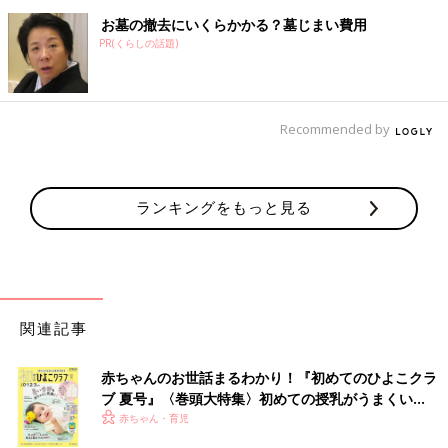
お墓の撤去にいくらかかる？墓じまい費用
PR(くらしの話題)
Recommended by
ランキングをもっと見る
関連記事
赤ちゃんのお世話まるわかり！『初めてのひよこクラ
ブ 夏号』〈巻頭大特集〉初めての授乳がうまくい
く！ おっぱい・ミルクの基本と夏のトラブル 解決テ
赤ちゃん・育児
ク