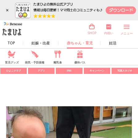
×
内祝い
SHOP
メニュー
TOP
妊娠・出産
赤ちゃん・育児
妊活
育児グッズ
病気・予防接種
離乳食
優待パス
ひよこクラブ
アプリ
SNS
キャンペーン
写真スタジオ