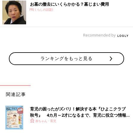
お墓の撤去にいくらかかる？墓じまい費用
PR(くらしの話題)
Recommended by
ランキングをもっと見る
関連記事
育児の困ったがズバリ！解決する本『ひよこクラブ
秋号』 4カ月～2才になるまで、育児に役立つ情報が
いっぱい！
赤ちゃん・育児