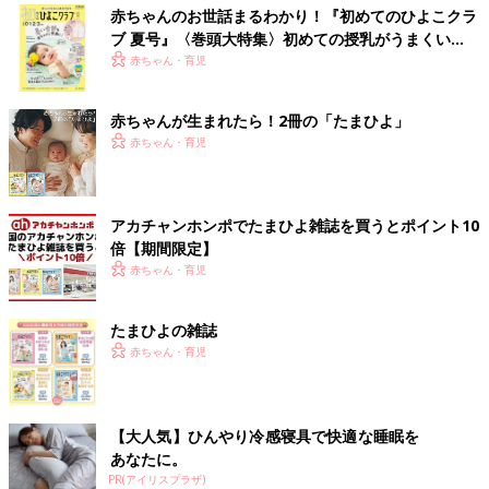
赤ちゃんのお世話まるわかり！『初めてのひよこクラ
ブ 夏号』〈巻頭大特集〉初めての授乳がうまくい
く！ おっぱい・ミルクの基本と夏のトラブル 解決テ
赤ちゃん・育児
ク
赤ちゃんが生まれたら！2冊の「たまひよ」
赤ちゃん・育児
アカチャンホンポでたまひよ雑誌を買うとポイント10
倍【期間限定】
赤ちゃん・育児
たまひよの雑誌
赤ちゃん・育児
【大人気】ひんやり冷感寝具で快適な睡眠を
あなたに。
PR(アイリスプラザ)