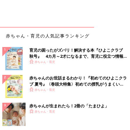
赤ちゃん・育児の人気記事ランキング
育児の困ったがズバリ！解決する本『ひよこクラブ
秋号』 4カ月～2才になるまで、育児に役立つ情報が
いっぱい！
赤ちゃん・育児
赤ちゃんのお世話まるわかり！『初めてのひよこクラ
ブ 夏号』〈巻頭大特集〉初めての授乳がうまくい
く！ おっぱい・ミルクの基本と夏のトラブル 解決テ
赤ちゃん・育児
ク
赤ちゃんが生まれたら！2冊の「たまひよ」
赤ちゃん・育児