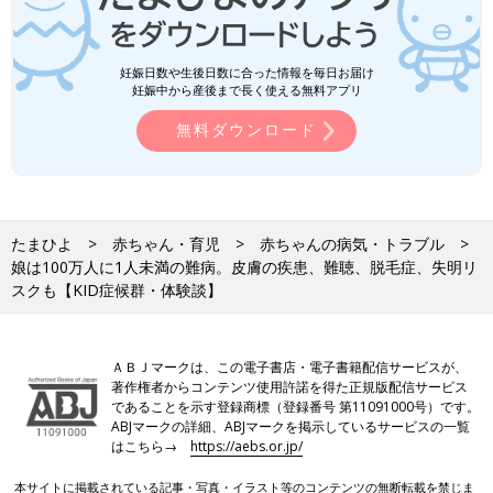
妊娠日数や生後日数に合った情報を毎日お届け
妊娠中から産後まで長く使える無料アプリ
無料ダウンロード
たまひよ
赤ちゃん・育児
赤ちゃんの病気・トラブル
娘は100万人に1人未満の難病。皮膚の疾患、難聴、脱毛症、失明リ
スクも【KID症候群・体験談】
ＡＢＪマークは、この電子書店・電子書籍配信サービスが、
著作権者からコンテンツ使用許諾を得た正規版配信サービス
であることを示す登録商標（登録番号 第11091000号）です。
ABJマークの詳細、ABJマークを掲示しているサービスの一覧
はこちら→
https://aebs.or.jp/
本サイトに掲載されている記事・写真・イラスト等のコンテンツの無断転載を禁じま