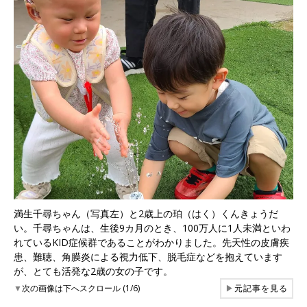
満生千尋ちゃん（写真左）と2歳上の珀（はく）くんきょうだ
い。千尋ちゃんは、生後9カ月のとき、100万人に1人未満といわ
れているKID症候群であることがわかりました。先天性の皮膚疾
患、難聴、角膜炎による視力低下、脱毛症などを抱えています
が、とても活発な2歳の女の子です。
▼
次の画像は下へスクロール (1/6)
▶
元記事を見る