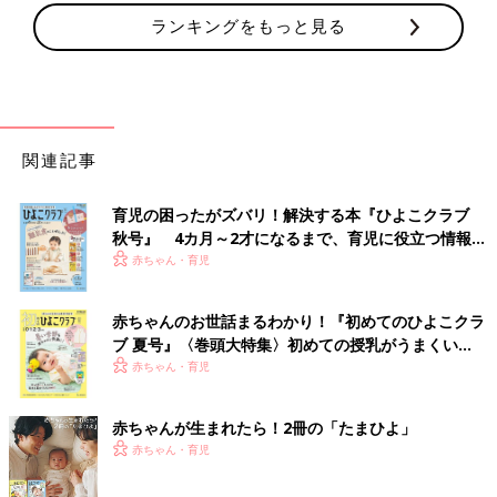
ランキングをもっと見る
関連記事
育児の困ったがズバリ！解決する本『ひよこクラブ
秋号』 4カ月～2才になるまで、育児に役立つ情報が
いっぱい！
赤ちゃん・育児
赤ちゃんのお世話まるわかり！『初めてのひよこクラ
ブ 夏号』〈巻頭大特集〉初めての授乳がうまくい
く！ おっぱい・ミルクの基本と夏のトラブル 解決テ
赤ちゃん・育児
ク
赤ちゃんが生まれたら！2冊の「たまひよ」
赤ちゃん・育児