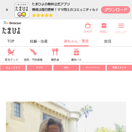
×
内祝い
SHOP
メニュー
TOP
妊娠・出産
赤ちゃん・育児
妊活
育児グッズ
病気・予防接種
離乳食
優待パス
ひよこクラブ
アプリ
SNS
キャンペーン
写真スタジオ