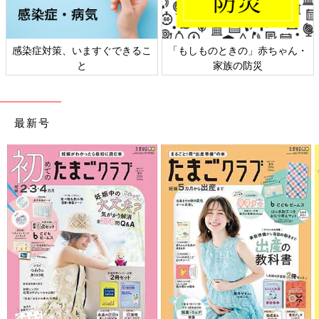
ちゃん・
日本外来小児科学会リーフレッ
六星占術 細木かおりさん
ト検討会
相談
最新号