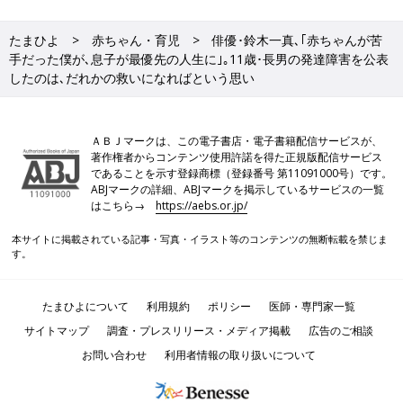
たまひよ
赤ちゃん・育児
俳優･鈴木一真､｢赤ちゃんが苦
手だった僕が､息子が最優先の人生に｣｡11歳･長男の発達障害を公表
したのは､だれかの救いになればという思い
ＡＢＪマークは、この電子書店・電子書籍配信サービスが、
著作権者からコンテンツ使用許諾を得た正規版配信サービス
であることを示す登録商標（登録番号 第11091000号）です。
ABJマークの詳細、ABJマークを掲示しているサービスの一覧
はこちら→
https://aebs.or.jp/
本サイトに掲載されている記事・写真・イラスト等のコンテンツの無断転載を禁じま
す。
たまひよについて
利用規約
ポリシー
医師・専門家一覧
サイトマップ
調査・プレスリリース・メディア掲載
広告のご相談
お問い合わせ
利用者情報の取り扱いについて