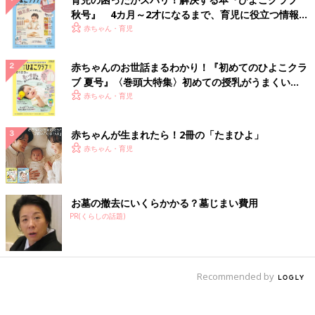
秋号』 4カ月～2才になるまで、育児に役立つ情報が
いっぱい！
赤ちゃん・育児
赤ちゃんのお世話まるわかり！『初めてのひよこクラ
ブ 夏号』〈巻頭大特集〉初めての授乳がうまくい
く！ おっぱい・ミルクの基本と夏のトラブル 解決テ
赤ちゃん・育児
ク
赤ちゃんが生まれたら！2冊の「たまひよ」
赤ちゃん・育児
お墓の撤去にいくらかかる？墓じまい費用
PR(くらしの話題)
Recommended by