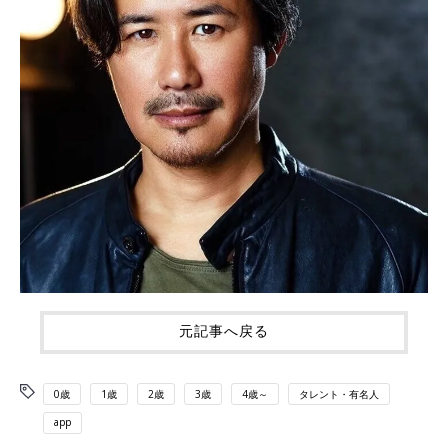
元記事へ戻る
0歳
1歳
2歳
3歳
4歳～
タレント・有名人
app