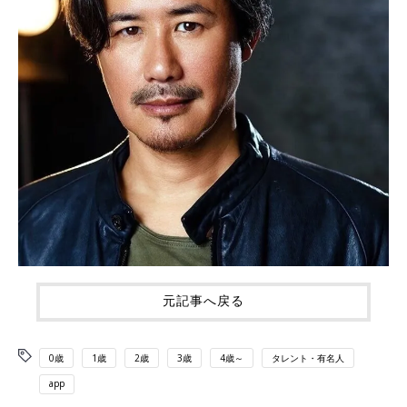
元記事へ戻る
0歳
1歳
2歳
3歳
4歳～
タレント・有名人
app