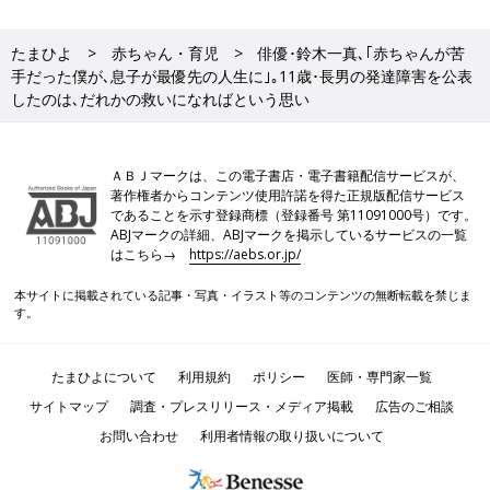
たまひよ
赤ちゃん・育児
俳優･鈴木一真､｢赤ちゃんが苦
手だった僕が､息子が最優先の人生に｣｡11歳･長男の発達障害を公表
したのは､だれかの救いになればという思い
ＡＢＪマークは、この電子書店・電子書籍配信サービスが、
著作権者からコンテンツ使用許諾を得た正規版配信サービス
であることを示す登録商標（登録番号 第11091000号）です。
ABJマークの詳細、ABJマークを掲示しているサービスの一覧
はこちら→
https://aebs.or.jp/
本サイトに掲載されている記事・写真・イラスト等のコンテンツの無断転載を禁じま
す。
たまひよについて
利用規約
ポリシー
医師・専門家一覧
サイトマップ
調査・プレスリリース・メディア掲載
広告のご相談
お問い合わせ
利用者情報の取り扱いについて