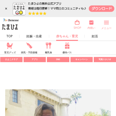
×
内祝い
SHOP
メニュー
TOP
妊娠・出産
赤ちゃん・育児
妊活
育児グッズ
病気・予防接種
離乳食
優待パス
ひよこクラブ
アプリ
SNS
キャンペーン
写真スタジオ