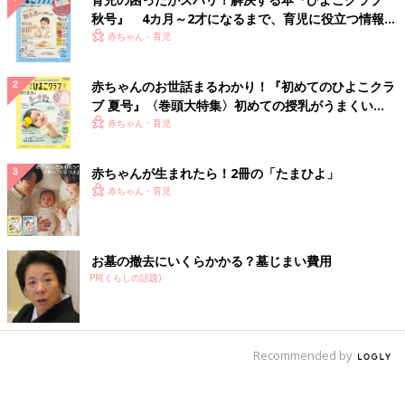
秋号』 4カ月～2才になるまで、育児に役立つ情報が
いっぱい！
赤ちゃん・育児
赤ちゃんのお世話まるわかり！『初めてのひよこクラ
ブ 夏号』〈巻頭大特集〉初めての授乳がうまくい
く！ おっぱい・ミルクの基本と夏のトラブル 解決テ
赤ちゃん・育児
ク
赤ちゃんが生まれたら！2冊の「たまひよ」
赤ちゃん・育児
お墓の撤去にいくらかかる？墓じまい費用
PR(くらしの話題)
Recommended by