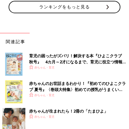
ランキングをもっと見る
関連記事
育児の困ったがズバリ！解決する本『ひよこクラブ
秋号』 4カ月～2才になるまで、育児に役立つ情報が
いっぱい！
赤ちゃん・育児
赤ちゃんのお世話まるわかり！『初めてのひよこクラ
ブ 夏号』〈巻頭大特集〉初めての授乳がうまくい
く！ おっぱい・ミルクの基本と夏のトラブル 解決テ
赤ちゃん・育児
ク
赤ちゃんが生まれたら！2冊の「たまひよ」
赤ちゃん・育児