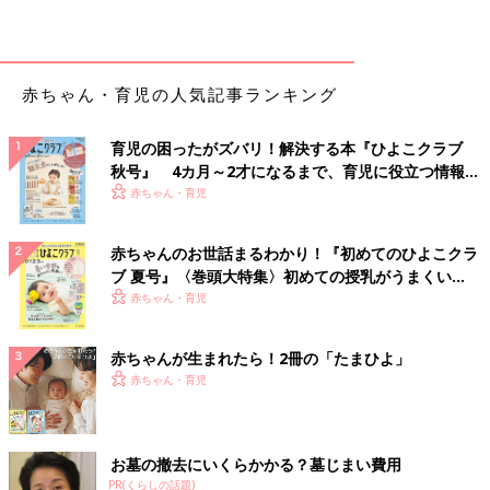
赤ちゃん・育児の人気記事ランキング
育児の困ったがズバリ！解決する本『ひよこクラブ
秋号』 4カ月～2才になるまで、育児に役立つ情報が
いっぱい！
赤ちゃん・育児
赤ちゃんのお世話まるわかり！『初めてのひよこクラ
ブ 夏号』〈巻頭大特集〉初めての授乳がうまくい
く！ おっぱい・ミルクの基本と夏のトラブル 解決テ
赤ちゃん・育児
ク
赤ちゃんが生まれたら！2冊の「たまひよ」
赤ちゃん・育児
お墓の撤去にいくらかかる？墓じまい費用
PR(くらしの話題)