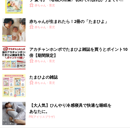
く！ おっぱい・ミルクの基本と夏のトラブル 解決テ
赤ちゃん・育児
ク
赤ちゃんが生まれたら！2冊の「たまひよ」
赤ちゃん・育児
アカチャンホンポでたまひよ雑誌を買うとポイント10
倍【期間限定】
赤ちゃん・育児
たまひよの雑誌
赤ちゃん・育児
【大人気】ひんやり冷感寝具で快適な睡眠を
あなたに。
PR(アイリスプラザ)