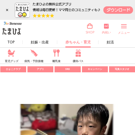
×
内祝い
SHOP
メニュー
TOP
妊娠・出産
赤ちゃん・育児
妊活
育児グッズ
病気・予防接種
離乳食
優待パス
ひよこクラブ
アプリ
SNS
キャンペーン
写真スタジオ