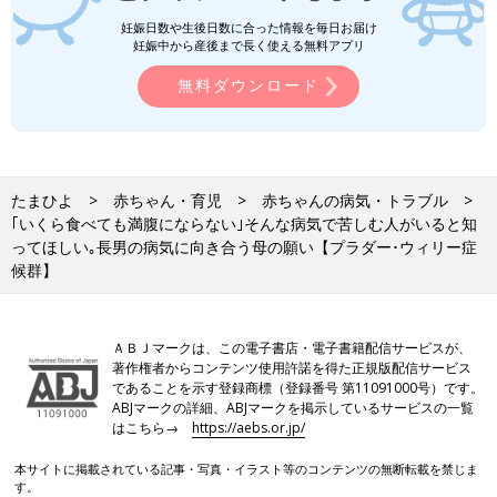
妊娠日数や生後日数に合った情報を毎日お届け
妊娠中から産後まで長く使える無料アプリ
無料ダウンロード
たまひよ
赤ちゃん・育児
赤ちゃんの病気・トラブル
｢いくら食べても満腹にならない｣そんな病気で苦しむ人がいると知
ってほしい｡長男の病気に向き合う母の願い【プラダー･ウィリー症
候群】
ＡＢＪマークは、この電子書店・電子書籍配信サービスが、
著作権者からコンテンツ使用許諾を得た正規版配信サービス
であることを示す登録商標（登録番号 第11091000号）です。
ABJマークの詳細、ABJマークを掲示しているサービスの一覧
はこちら→
https://aebs.or.jp/
本サイトに掲載されている記事・写真・イラスト等のコンテンツの無断転載を禁じま
す。