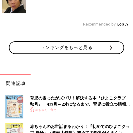
Recommended by
ランキングをもっと見る
関連記事
育児の困ったがズバリ！解決する本『ひよこクラブ
秋号』 4カ月～2才になるまで、育児に役立つ情報が
いっぱい！
赤ちゃん・育児
赤ちゃんのお世話まるわかり！『初めてのひよこクラ
ブ 夏号』〈巻頭大特集〉初めての授乳がうまくい