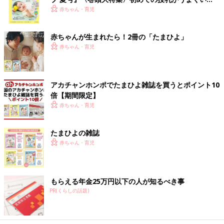
く！ おっぱい・ミルクの基本と夏のトラブル 解決テ
赤ちゃん・育児
ク
赤ちゃんが生まれたら！2冊の「たまひよ」
赤ちゃん・育児
アカチャンホンポでたまひよ雑誌を買うとポイント10
倍【期間限定】
赤ちゃん・育児
たまひよの雑誌
赤ちゃん・育児
もらえる年金25万円以下の人が知るべき事
PR(くらしの話題)