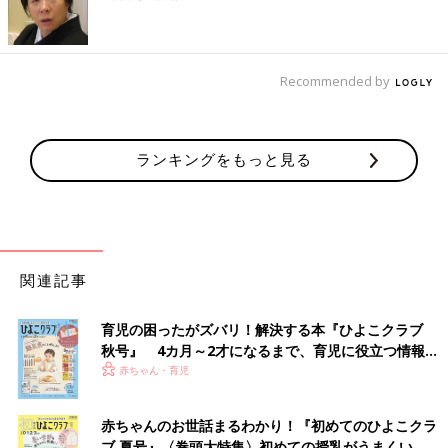
Recommended by
ランキングをもっと見る
関連記事
育児の困ったがズバリ！解決する本『ひよこクラブ
秋号』 4カ月～2才になるまで、育児に役立つ情報が
いっぱい！
赤ちゃん・育児
赤ちゃんのお世話まるわかり！『初めてのひよこクラ
ブ 夏号』〈巻頭大特集〉初めての授乳がうまくい