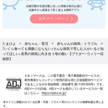
妊娠日数や生後日数に合った情報を毎日お届け
妊娠中から産後まで長く使える無料アプリ
無料ダウンロード
たまひよ
赤ちゃん・育児
赤ちゃんの病気・トラブル
｢いくら食べても満腹にならない｣そんな病気で苦しむ人がいると知
ってほしい｡長男の病気に向き合う母の願い【プラダー･ウィリー症
候群】
ＡＢＪマークは、この電子書店・電子書籍配信サービスが、
著作権者からコンテンツ使用許諾を得た正規版配信サービス
であることを示す登録商標（登録番号 第11091000号）です。
ABJマークの詳細、ABJマークを掲示しているサービスの一覧
はこちら→
https://aebs.or.jp/
本サイトに掲載されている記事・写真・イラスト等のコンテンツの無断転載を禁じま
す。