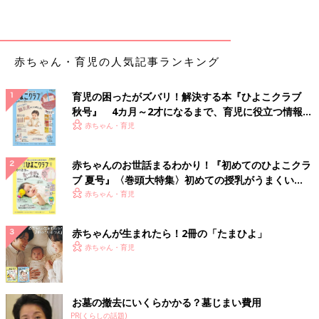
赤ちゃん・育児の人気記事ランキング
育児の困ったがズバリ！解決する本『ひよこクラブ
秋号』 4カ月～2才になるまで、育児に役立つ情報が
いっぱい！
赤ちゃん・育児
赤ちゃんのお世話まるわかり！『初めてのひよこクラ
ブ 夏号』〈巻頭大特集〉初めての授乳がうまくい
く！ おっぱい・ミルクの基本と夏のトラブル 解決テ
赤ちゃん・育児
ク
赤ちゃんが生まれたら！2冊の「たまひよ」
赤ちゃん・育児
お墓の撤去にいくらかかる？墓じまい費用
PR(くらしの話題)