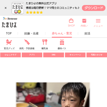
×
内祝い
SHOP
メニュー
TOP
妊娠・出産
赤ちゃん・育児
妊活
育児グッズ
病気・予防接種
離乳食
優待パス
ひよこクラブ
アプリ
SNS
キャンペーン
写真スタジオ