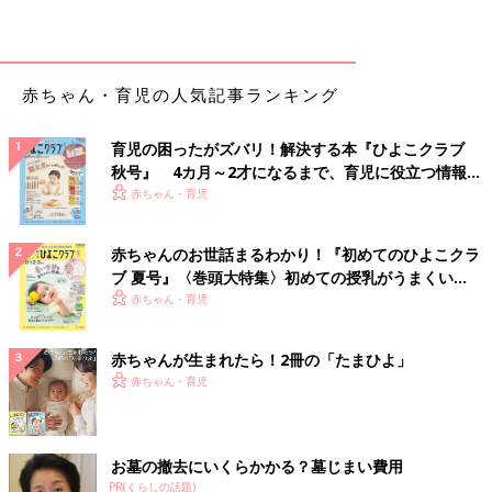
赤ちゃん・育児の人気記事ランキング
育児の困ったがズバリ！解決する本『ひよこクラブ
秋号』 4カ月～2才になるまで、育児に役立つ情報が
いっぱい！
赤ちゃん・育児
赤ちゃんのお世話まるわかり！『初めてのひよこクラ
ブ 夏号』〈巻頭大特集〉初めての授乳がうまくい
く！ おっぱい・ミルクの基本と夏のトラブル 解決テ
赤ちゃん・育児
ク
赤ちゃんが生まれたら！2冊の「たまひよ」
赤ちゃん・育児
お墓の撤去にいくらかかる？墓じまい費用
PR(くらしの話題)