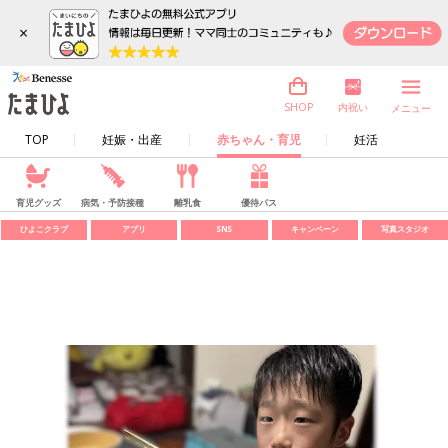
×
内祝い
SHOP
メニュー
TOP
妊娠・出産
赤ちゃん・育児
妊活
育児グッズ
病気・予防接種
離乳食
優待パス
ひよこクラブ
アプリ
SNS
キャンペーン
写真スタジオ