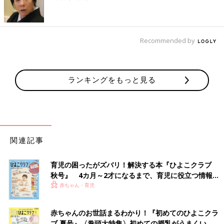
Recommended by
ランキングをもっと見る
関連記事
育児の困ったがズバリ！解決する本『ひよこクラブ
秋号』 4カ月～2才になるまで、育児に役立つ情報が
いっぱい！
赤ちゃん・育児
赤ちゃんのお世話まるわかり！『初めてのひよこクラ
ブ 夏号』〈巻頭大特集〉初めての授乳がうまくい