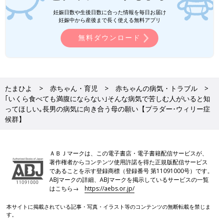
妊娠日数や生後日数に合った情報を毎日お届け
妊娠中から産後まで長く使える無料アプリ
無料ダウンロード
たまひよ
赤ちゃん・育児
赤ちゃんの病気・トラブル
｢いくら食べても満腹にならない｣そんな病気で苦しむ人がいると知
ってほしい｡長男の病気に向き合う母の願い【プラダー･ウィリー症
候群】
ＡＢＪマークは、この電子書店・電子書籍配信サービスが、
著作権者からコンテンツ使用許諾を得た正規版配信サービス
であることを示す登録商標（登録番号 第11091000号）です。
ABJマークの詳細、ABJマークを掲示しているサービスの一覧
はこちら→
https://aebs.or.jp/
本サイトに掲載されている記事・写真・イラスト等のコンテンツの無断転載を禁じま
す。