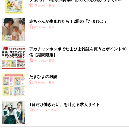
く！ おっぱい・ミルクの基本と夏のトラブル 解決テ
赤ちゃん・育児
ク
赤ちゃんが生まれたら！2冊の「たまひよ」
赤ちゃん・育児
アカチャンホンポでたまひよ雑誌を買うとポイント10
倍【期間限定】
赤ちゃん・育児
たまひよの雑誌
赤ちゃん・育児
1日だけ働きたい、を叶える求人サイト
PR(ショットワークス)