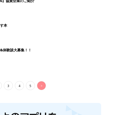
3
4
5
>
生後日数に合った情報を毎日お届け
ら産後まで長く使える無料アプリ
ダウンロード