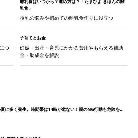
の夏に多く発生。時間帯は14時が危ない！親のNG行動も危険をま
26】協賛企業のご紹介
ばす本
&体験談大募集！！