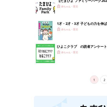
1
2
妊娠日数や
妊娠中か