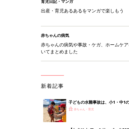
子どもの水難事故は、小1・中1
ねく【専門家】
赤ちゃん・育児
【たまひよ ファミリーパーク20
赤ちゃん・育児
1才・2才・3才 子どもの力を伸
赤ちゃん・育児
ひよこクラブ の読者アンケート
赤ちゃん・育児