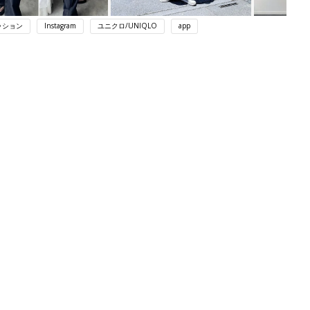
ッション
Instagram
ユニクロ/UNIQLO
app
ング
関連記事
本
赤ちゃんのお世話まるわかり！『初め
2才
てのひよこクラブ 夏号』〈巻頭大特
赤ちゃん・育児
いっ
集〉初めての授乳がうまくいく！ お
っぱい・ミルクの基本と夏のトラブル
解決テク
初め
赤ちゃんが生まれたら！2冊の「たま
大特
ひよ」
赤ちゃん・育児
 お
ブル
たま
アカチャンホンポでたまひよ雑誌を買