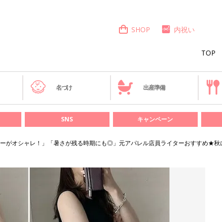
SHOP
内祝い
TOP
き
名づけ
出産準備
SNS
キャンペーン
ーがオシャレ！」「暑さが残る時期にも◎」元アパレル店員ライターおすすめ★秋