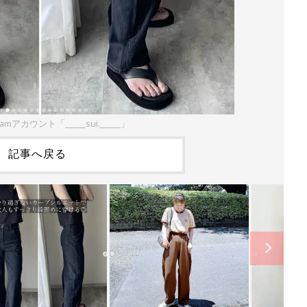
ramアカウント「_____sui._____」
記事へ戻る