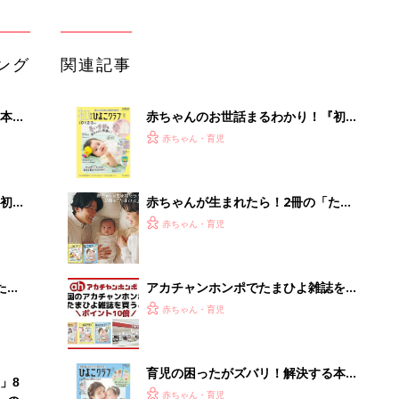
うとポイント10倍【期間限定】
赤ちゃん・育児
育児の困ったがズバリ！解決する本
」8
『ひよこクラブ 秋号』 4カ月～2才
赤ちゃん・育児
nの
になるまで、育児に役立つ情報がいっ
ぱい！
ユニクロ「これ一着でおしゃれが叶
う！」「2026年の新作アイテム
赤ちゃん・育児
も！」元アパレル店員ライターおすす
め★春トップス4選
【毎日変わる】Amazonタイムセール
が見逃せない！
PR（Amazon）
Recommended by