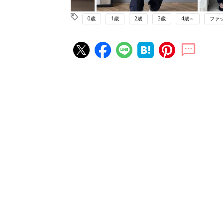
0歳
1歳
2歳
3歳
4歳～
ファ
赤ちゃん・育児の人気記事ランキ
育児の困ったがズバリ！解決する
『ひよこクラブ 夏号』 4カ月～
赤ちゃん・育児
になるまで、育児に役立つ情報が
ぱい！
赤ちゃんのお世話まるわかり！『
てのひよこクラブ 夏号』〈巻頭
赤ちゃん・育児
集〉初めての授乳がうまくいく！
っぱい・ミルクの基本と夏のトラ
解決テク
赤ちゃんが生まれたら！2冊の「