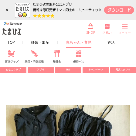
×
内祝い
SHOP
メニュー
TOP
妊娠・出産
赤ちゃん・育児
妊活
育児グッズ
病気・予防接種
離乳食
優待パス
ひよこクラブ
アプリ
SNS
キャンペーン
写真スタジオ