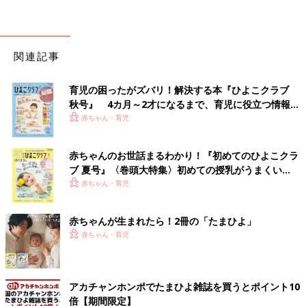
関連記事
育児の困ったがズバリ！解決する本『ひよこクラブ
秋号』 4カ月～2才になるまで、育児に役立つ情報が
いっぱい！
赤ちゃん・育児
赤ちゃんのお世話まるわかり！『初めてのひよこクラ
ブ 夏号』〈巻頭大特集〉初めての授乳がうまくい
く！ おっぱい・ミルクの基本と夏のトラブル 解決テ
赤ちゃん・育児
ク
赤ちゃんが生まれたら！2冊の「たまひよ」
赤ちゃん・育児
アカチャンホンポでたまひよ雑誌を買うとポイント10
倍【期間限定】