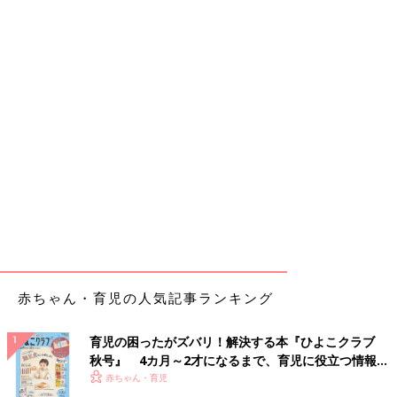
赤ちゃん・育児の人気記事ランキング
育児の困ったがズバリ！解決する本『ひよこクラブ
秋号』 4カ月～2才になるまで、育児に役立つ情報が
いっぱい！
赤ちゃん・育児