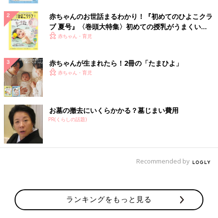
赤ちゃんのお世話まるわかり！『初めてのひよこクラ
ブ 夏号』〈巻頭大特集〉初めての授乳がうまくい
く！ おっぱい・ミルクの基本と夏のトラブル 解決テ
赤ちゃん・育児
ク
赤ちゃんが生まれたら！2冊の「たまひよ」
赤ちゃん・育児
お墓の撤去にいくらかかる？墓じまい費用
PR(くらしの話題)
Recommended by
ランキングをもっと見る