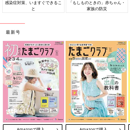
日本外来小児科学会リーフレッ
六星占術 細木かおりさんの人生
ト検討会
相談
最新号
Amazonで購入
Amazonで購入