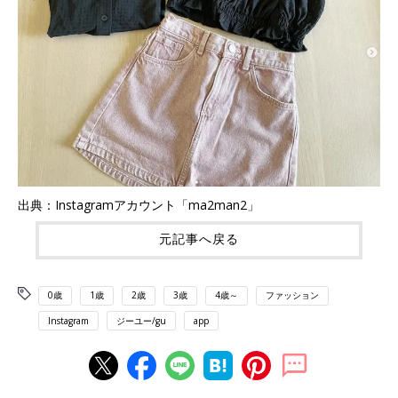
出典：Instagramアカウント「ma2man2」
元記事へ戻る
0歳
1歳
2歳
3歳
4歳～
ファッション
Instagram
ジーユー/gu
app