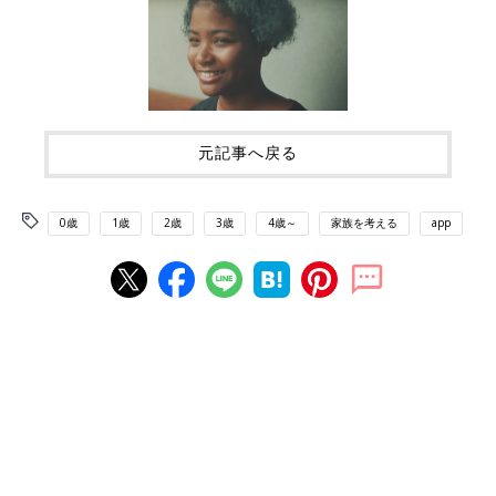
元記事へ戻る
0歳
1歳
2歳
3歳
4歳～
家族を考える
app