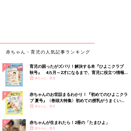
赤ちゃん・育児の人気記事ランキング
育児の困ったがズバリ！解決する本『ひよこクラブ
秋号』 4カ月～2才になるまで、育児に役立つ情報が
いっぱい！
赤ちゃん・育児
赤ちゃんのお世話まるわかり！『初めてのひよこクラ
ブ 夏号』〈巻頭大特集〉初めての授乳がうまくい
く！ おっぱい・ミルクの基本と夏のトラブル 解決テ
赤ちゃん・育児
ク
赤ちゃんが生まれたら！2冊の「たまひよ」
赤ちゃん・育児