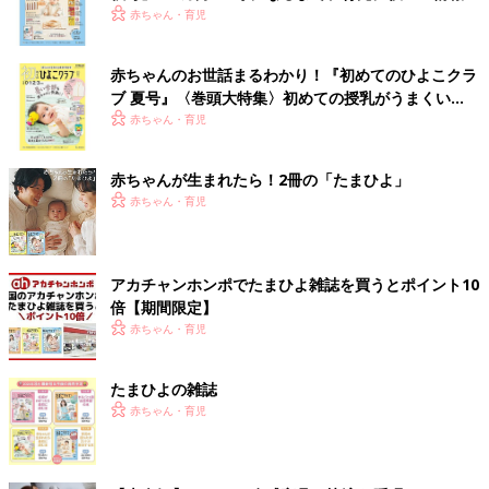
いっぱい！
赤ちゃん・育児
赤ちゃんのお世話まるわかり！『初めてのひよこクラ
ブ 夏号』〈巻頭大特集〉初めての授乳がうまくい
く！ おっぱい・ミルクの基本と夏のトラブル 解決テ
赤ちゃん・育児
ク
赤ちゃんが生まれたら！2冊の「たまひよ」
赤ちゃん・育児
アカチャンホンポでたまひよ雑誌を買うとポイント10
倍【期間限定】
赤ちゃん・育児
たまひよの雑誌
赤ちゃん・育児