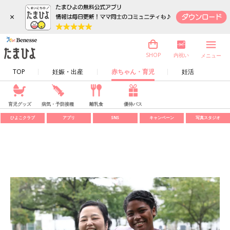
×
内祝い
SHOP
メニュー
TOP
妊娠・出産
赤ちゃん・育児
妊活
育児グッズ
病気・予防接種
離乳食
優待パス
ひよこクラブ
アプリ
SNS
キャンペーン
写真スタジオ