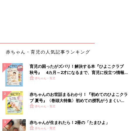
赤ちゃん・育児の人気記事ランキング
育児の困ったがズバリ！解決する本『ひよこクラブ
秋号』 4カ月～2才になるまで、育児に役立つ情報が
いっぱい！
赤ちゃん・育児
赤ちゃんのお世話まるわかり！『初めてのひよこクラ
ブ 夏号』〈巻頭大特集〉初めての授乳がうまくい
く！ おっぱい・ミルクの基本と夏のトラブル 解決テ
赤ちゃん・育児
ク
赤ちゃんが生まれたら！2冊の「たまひよ」
赤ちゃん・育児