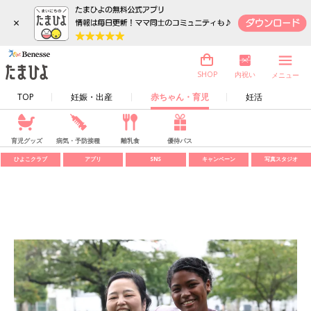
×
内祝い
SHOP
メニュー
TOP
妊娠・出産
赤ちゃん・育児
妊活
育児グッズ
病気・予防接種
離乳食
優待パス
ひよこクラブ
アプリ
SNS
キャンペーン
写真スタジオ