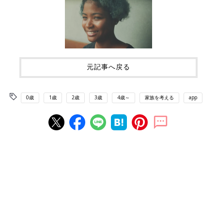
元記事へ戻る
0歳
1歳
2歳
3歳
4歳～
家族を考える
app