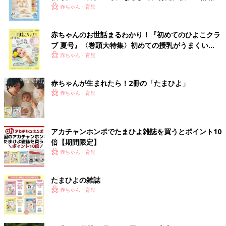
いっぱい！
赤ちゃん・育児
赤ちゃんのお世話まるわかり！『初めてのひよこクラ
ブ 夏号』〈巻頭大特集〉初めての授乳がうまくい
く！ おっぱい・ミルクの基本と夏のトラブル 解決テ
赤ちゃん・育児
ク
赤ちゃんが生まれたら！2冊の「たまひよ」
赤ちゃん・育児
アカチャンホンポでたまひよ雑誌を買うとポイント10
倍【期間限定】
赤ちゃん・育児
たまひよの雑誌
赤ちゃん・育児