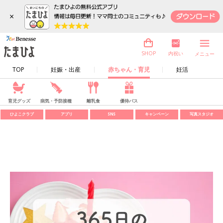
×
内祝い
SHOP
メニュー
TOP
妊娠・出産
赤ちゃん・育児
妊活
育児グッズ
病気・予防接種
離乳食
優待パス
ひよこクラブ
アプリ
SNS
キャンペーン
写真スタジオ