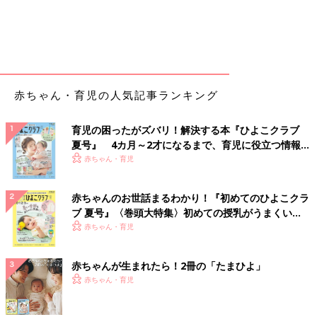
赤ちゃん・育児の人気記事ランキング
育児の困ったがズバリ！解決する本『ひよこクラブ
夏号』 4カ月～2才になるまで、育児に役立つ情報が
いっぱい！
赤ちゃん・育児
赤ちゃんのお世話まるわかり！『初めてのひよこクラ
ブ 夏号』〈巻頭大特集〉初めての授乳がうまくい
く！ おっぱい・ミルクの基本と夏のトラブル 解決テ
赤ちゃん・育児
ク
赤ちゃんが生まれたら！2冊の「たまひよ」
赤ちゃん・育児