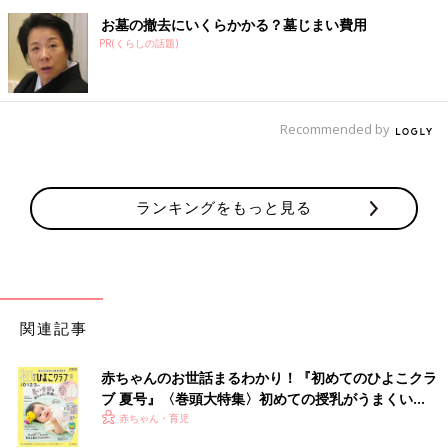
お墓の撤去にいくらかかる？墓じまい費用
PR(くらしの話題)
Recommended by
ランキングをもっと見る
関連記事
赤ちゃんのお世話まるわかり！『初めてのひよこクラ
ブ 夏号』〈巻頭大特集〉初めての授乳がうまくい
く！ おっぱい・ミルクの基本と夏のトラブル 解決テ
赤ちゃん・育児
ク