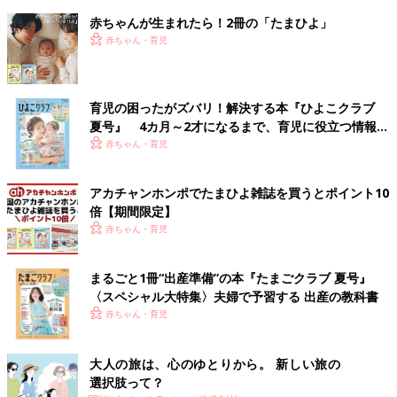
赤ちゃんが生まれたら！2冊の「たまひよ」
赤ちゃん・育児
育児の困ったがズバリ！解決する本『ひよこクラブ
夏号』 4カ月～2才になるまで、育児に役立つ情報が
いっぱい！
赤ちゃん・育児
アカチャンホンポでたまひよ雑誌を買うとポイント10
倍【期間限定】
赤ちゃん・育児
まるごと1冊“出産準備”の本『たまごクラブ 夏号』
〈スペシャル大特集〉夫婦で予習する 出産の教科書
赤ちゃん・育児
大人の旅は、心のゆとりから。 新しい旅の
選択肢って？