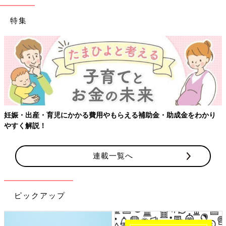
特集
・出産・育児にかかる費用やもらえる補助金・助成金をわかり
【ワ
く解説！
連載一覧へ
ピックアップ