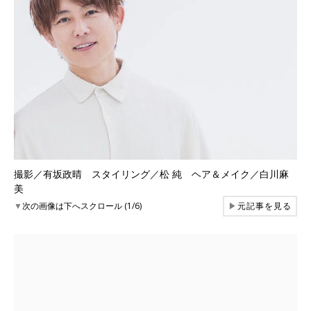
撮影／有坂政晴 スタイリング／松 純 ヘア＆メイク／白川麻
美
▼
次の画像は下へスクロール (1/6)
▶
元記事を見る