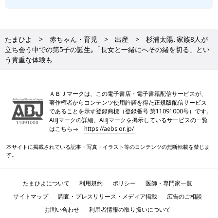
たまひよ
赤ちゃん・育児
出産
杉浦太陽､家族8人が
立ち会う中での第5子の誕生｡「長女と一緒にへその緒を切る」とい
う貴重な体験も
ＡＢＪマークは、この電子書店・電子書籍配信サービスが、
著作権者からコンテンツ使用許諾を得た正規版配信サービス
であることを示す登録商標（登録番号 第11091000号）です。
ABJマークの詳細、ABJマークを掲示しているサービスの一覧
はこちら→
https://aebs.or.jp/
本サイトに掲載されている記事・写真・イラスト等のコンテンツの無断転載を禁じま
す。
たまひよについて
利用規約
ポリシー
医師・専門家一覧
サイトマップ
調査・プレスリリース・メディア掲載
広告のご相談
お問い合わせ
利用者情報の取り扱いについて