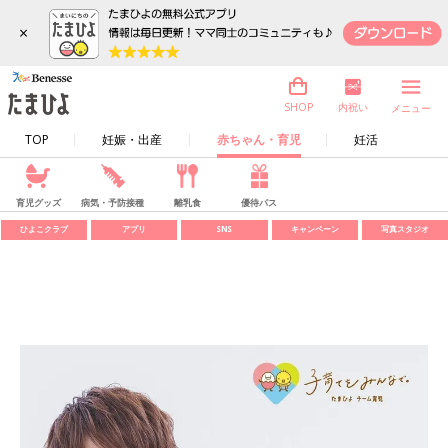
×
内祝い
SHOP
メニュー
TOP
妊娠・出産
赤ちゃん・育児
妊活
育児グッズ
病気・予防接種
離乳食
優待パス
ひよこクラブ
アプリ
SNS
キャンペーン
写真スタジオ