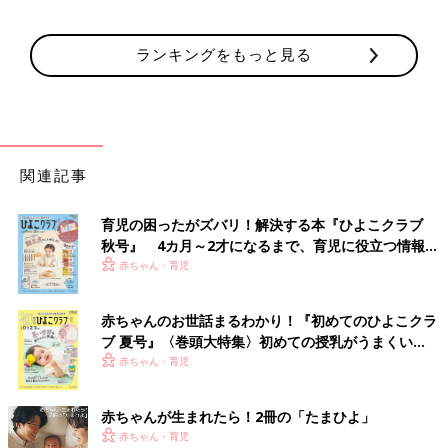
ランキングをもっと見る
関連記事
育児の困ったがズバリ！解決する本『ひよこクラブ
秋号』 4カ月～2才になるまで、育児に役立つ情報が
いっぱい！
赤ちゃん・育児
赤ちゃんのお世話まるわかり！『初めてのひよこクラ
ブ 夏号』〈巻頭大特集〉初めての授乳がうまくい
く！ おっぱい・ミルクの基本と夏のトラブル 解決テ
赤ちゃん・育児
ク
赤ちゃんが生まれたら！2冊の「たまひよ」
赤ちゃん・育児