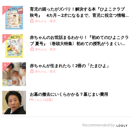
育児の困ったがズバリ！解決する本『ひよこクラブ
秋号』 4カ月～2才になるまで、育児に役立つ情報が
いっぱい！
赤ちゃん・育児
赤ちゃんのお世話まるわかり！『初めてのひよこクラ
ブ 夏号』〈巻頭大特集〉初めての授乳がうまくい
く！ おっぱい・ミルクの基本と夏のトラブル 解決テ
赤ちゃん・育児
ク
赤ちゃんが生まれたら！2冊の「たまひよ」
赤ちゃん・育児
お墓の撤去にいくらかかる？墓じまい費用
PR(くらしの話題)
Recommended by