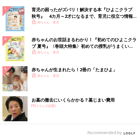
育児の困ったがズバリ！解決する本『ひよこクラブ
秋号』 4カ月～2才になるまで、育児に役立つ情報が
いっぱい！
赤ちゃん・育児
赤ちゃんのお世話まるわかり！『初めてのひよこクラ
ブ 夏号』〈巻頭大特集〉初めての授乳がうまくい
く！ おっぱい・ミルクの基本と夏のトラブル 解決テ
赤ちゃん・育児
ク
赤ちゃんが生まれたら！2冊の「たまひよ」
赤ちゃん・育児
お墓の撤去にいくらかかる？墓じまい費用
PR(くらしの話題)
Recommended by