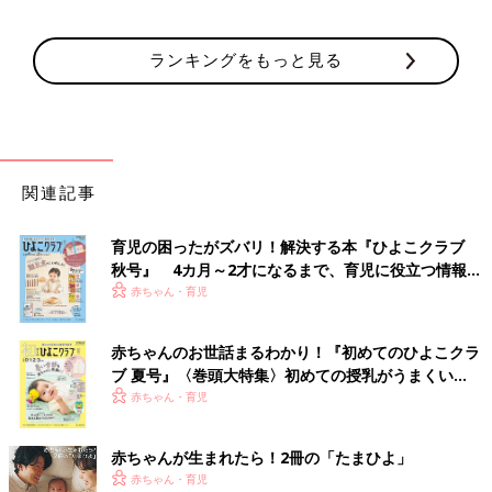
ランキングをもっと見る
関連記事
育児の困ったがズバリ！解決する本『ひよこクラブ
秋号』 4カ月～2才になるまで、育児に役立つ情報が
いっぱい！
赤ちゃん・育児
赤ちゃんのお世話まるわかり！『初めてのひよこクラ
ブ 夏号』〈巻頭大特集〉初めての授乳がうまくい
く！ おっぱい・ミルクの基本と夏のトラブル 解決テ
赤ちゃん・育児
ク
赤ちゃんが生まれたら！2冊の「たまひよ」
赤ちゃん・育児