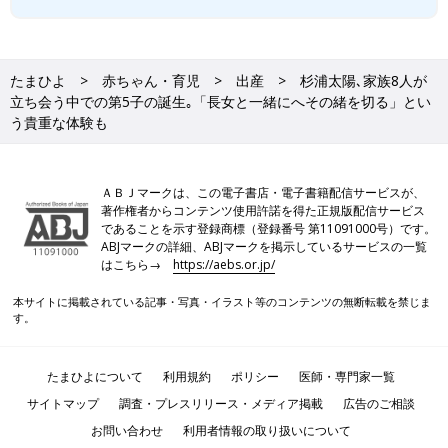
たまひよ
赤ちゃん・育児
出産
杉浦太陽､家族8人が
立ち会う中での第5子の誕生｡「長女と一緒にへその緒を切る」とい
う貴重な体験も
ＡＢＪマークは、この電子書店・電子書籍配信サービスが、
著作権者からコンテンツ使用許諾を得た正規版配信サービス
であることを示す登録商標（登録番号 第11091000号）です。
ABJマークの詳細、ABJマークを掲示しているサービスの一覧
はこちら→
https://aebs.or.jp/
本サイトに掲載されている記事・写真・イラスト等のコンテンツの無断転載を禁じま
す。
たまひよについて
利用規約
ポリシー
医師・専門家一覧
サイトマップ
調査・プレスリリース・メディア掲載
広告のご相談
お問い合わせ
利用者情報の取り扱いについて