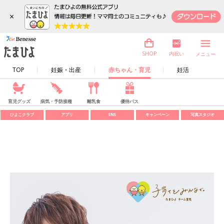
×
内祝い
SHOP
メニュー
TOP
妊娠・出産
赤ちゃん・育児
妊活
育児グッズ
病気・予防接種
離乳食
優待パス
ひよこクラブ
アプリ
SNS
キャンペーン
写真スタジオ