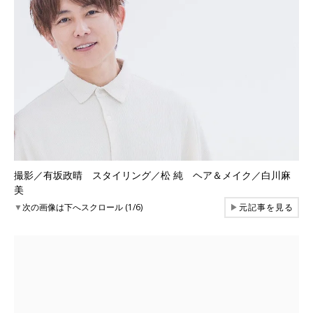
撮影／有坂政晴 スタイリング／松 純 ヘア＆メイク／白川麻
美
▼
次の画像は下へスクロール (1/6)
▶
元記事を見る