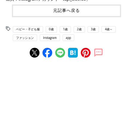
元記事へ戻る
ベビー・子ども服
0歳
1歳
2歳
3歳
4歳～
ファッション
Instagram
app