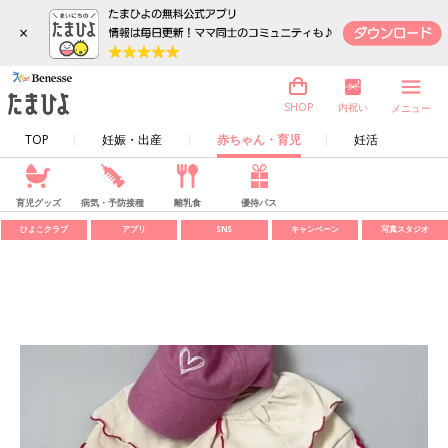
×
内祝い
SHOP
メニュー
TOP
妊娠・出産
赤ちゃん・育児
妊活
育児グッズ
病気・予防接種
離乳食
優待パス
ひよこクラブ
アプリ
SNS
キャンペーン
写真スタジオ