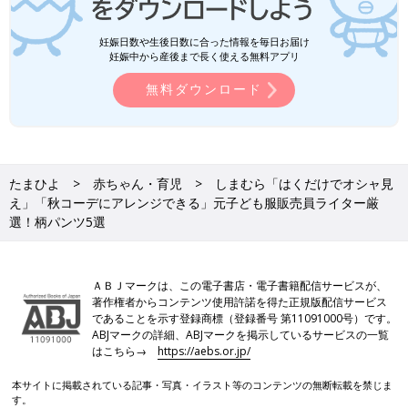
妊娠日数や生後日数に合った情報を毎日お届け
妊娠中から産後まで長く使える無料アプリ
無料ダウンロード
たまひよ
赤ちゃん・育児
しまむら「はくだけでオシャ見
え」「秋コーデにアレンジできる」元子ども服販売員ライター厳
選！柄パンツ5選
ＡＢＪマークは、この電子書店・電子書籍配信サービスが、
著作権者からコンテンツ使用許諾を得た正規版配信サービス
であることを示す登録商標（登録番号 第11091000号）です。
ABJマークの詳細、ABJマークを掲示しているサービスの一覧
はこちら→
https://aebs.or.jp/
本サイトに掲載されている記事・写真・イラスト等のコンテンツの無断転載を禁じま
す。