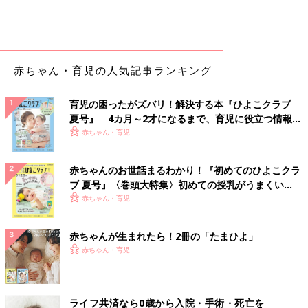
赤ちゃん・育児の人気記事ランキング
育児の困ったがズバリ！解決する本『ひよこクラブ
夏号』 4カ月～2才になるまで、育児に役立つ情報が
いっぱい！
赤ちゃん・育児
赤ちゃんのお世話まるわかり！『初めてのひよこクラ
ブ 夏号』〈巻頭大特集〉初めての授乳がうまくい
く！ おっぱい・ミルクの基本と夏のトラブル 解決テ
赤ちゃん・育児
ク
赤ちゃんが生まれたら！2冊の「たまひよ」
赤ちゃん・育児
ライフ共済なら0歳から入院・手術・死亡を