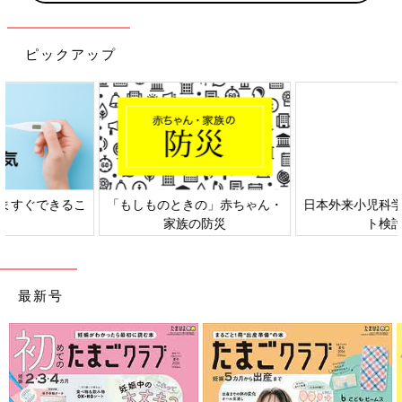
ピックアップ
日本外来小児科学会リーフレッ
六星占術 細木かおりさんの人生
ト検討会
相談
最新号