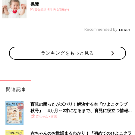
保障
PR(愛知県共済生活協同組合)
Recommended by
ランキングをもっと見る
関連記事
育児の困ったがズバリ！解決する本『ひよこクラブ
秋号』 4カ月～2才になるまで、育児に役立つ情報が
いっぱい！
赤ちゃん・育児
赤ちゃんのお世話まるわかり！『初めてのひよこクラ