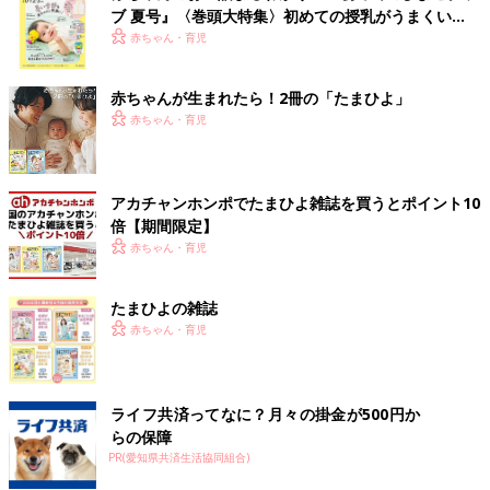
ブ 夏号』〈巻頭大特集〉初めての授乳がうまくい
く！ おっぱい・ミルクの基本と夏のトラブル 解決テ
赤ちゃん・育児
ク
赤ちゃんが生まれたら！2冊の「たまひよ」
赤ちゃん・育児
アカチャンホンポでたまひよ雑誌を買うとポイント10
倍【期間限定】
赤ちゃん・育児
たまひよの雑誌
赤ちゃん・育児
ライフ共済ってなに？月々の掛金が500円か
らの保障
PR(愛知県共済生活協同組合)